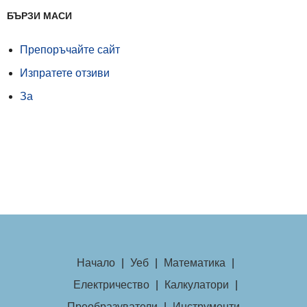
БЪРЗИ МАСИ
Препоръчайте сайт
Изпратете отзиви
За
Начало
|
Уеб
|
Математика
|
Електричество
|
Калкулатори
|
Преобразуватели
|
Инструменти