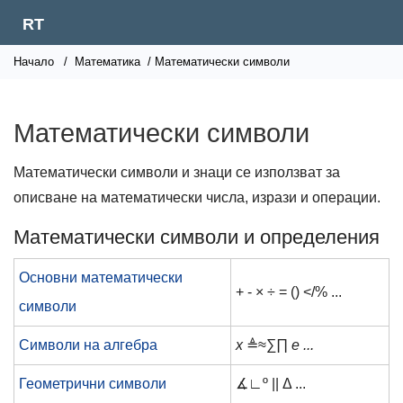
RT
Начало
/
Математика
/ Математически символи
Математически символи
Математически символи и знаци се използват за
описване на математически числа, изрази и операции.
Математически символи и определения
Основни математически
+ - × ÷ = () </% ...
символи
Символи на алгебра
x
≜≈∑∏
e ...
Геометрични символи
∡∟º || Δ ...