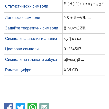
2
P
(
A
)
f
(
x
)
μ
σ
ρz
χ
x
Статистически символи
...
Логически символи
^ & + ⊕⇒∀∃∴ ...
Задайте теоретични символи
{} ∩∪⊂∈Øℝ ...
Символи за анализ и анализ
εiy
'∫
d
/
dx
Цифрови символи
01234567 ...
Символи на гръцката азбука
αβγδεζηθ ...
Римски цифри
XIVLCD