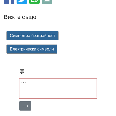
Вижте също
Символ за безкрайност
Електрически символи
💬
⟶