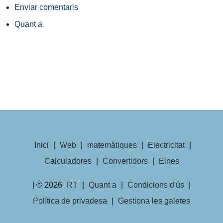
Enviar comentaris
Quant a
Inici
|
Web
|
matemàtiques
|
Electricitat
|
Calculadores
|
Convertidors
|
Eines
| © 2026
RT
|
Quant a
|
Condicions d'ús
|
Política de privadesa
|
Gestiona les galetes