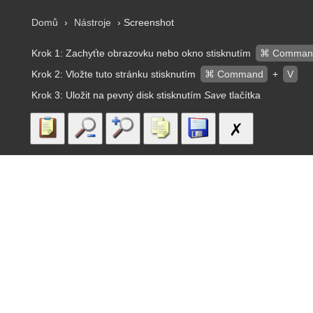
Domů
›
Nástroje
› Screenshot
Krok 1: Zachyťte obrazovku nebo okno stisknutím
⌘ Comman
Krok 2: Vložte tuto stránku stisknutím
⌘ Command
+
V
Krok 3: Uložit na pevný disk stisknutím
Save
tlačítka
✗