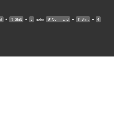
d
+
⇧ Shift
+
3
nebo
⌘ Command
+
⇧ Shift
+
4