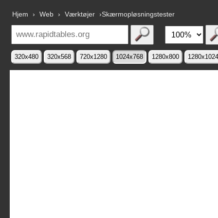
Hjem
›
Web
›
Værktøjer
›Skærmopløsningstester