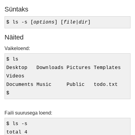
Süntaks
$ ls -s [
options
] [
file
|
dir
]
Näited
Vaikeloend:
$ ls
Desktop Downloads Pictures Templates
Videos
Documents Music Public todo.txt
$
Faili suurusega loend:
$ ls -s
total 4