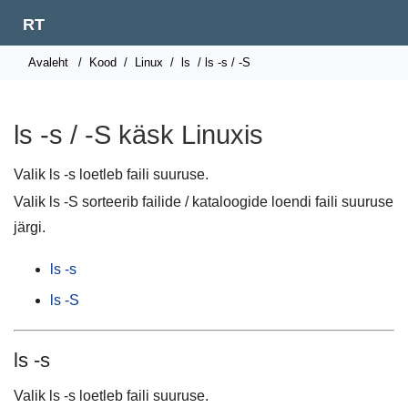
RT
Avaleht
/
Kood
/
Linux
/
ls
/ ls -s / -S
ls -s / -S käsk Linuxis
Valik ls -s loetleb faili suuruse.
Valik ls -S sorteerib failide / kataloogide loendi faili suuruse
järgi.
ls -s
ls -S
ls -s
Valik ls -s loetleb faili suuruse.