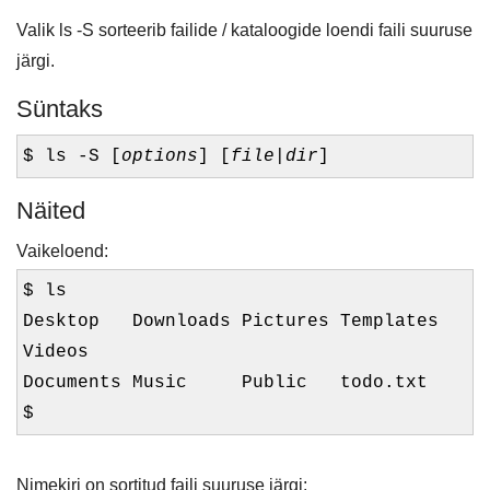
Valik ls -S sorteerib failide / kataloogide loendi faili suuruse
järgi.
Süntaks
$ ls -S [
options
] [
file
|
dir
]
Näited
Vaikeloend:
$ ls
Desktop Downloads Pictures Templates
Videos
Documents Music Public todo.txt
$
Nimekiri on sortitud faili suuruse järgi: