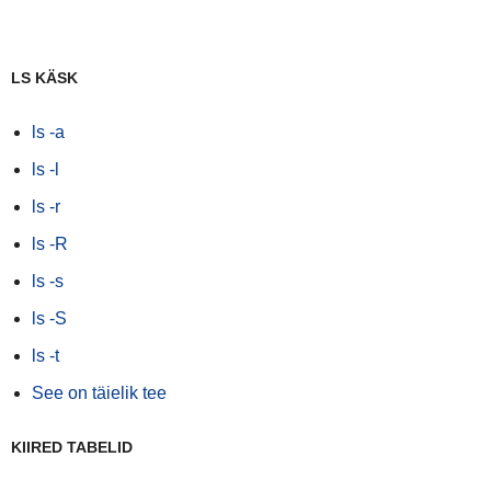
LS KÄSK
ls -a
ls -l
ls -r
ls -R
ls -s
ls -S
ls -t
See on täielik tee
KIIRED TABELID