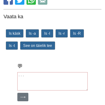
Vaata ka
ls käsk
ls -a
ls -l
ls -r
ls -R
ls -t
See on täielik tee
💬
⟶