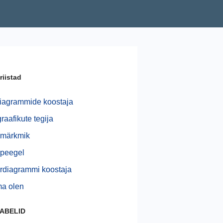
riistad
iagrammide koostaja
raafikute tegija
imärkmik
peegel
rdiagrammi koostaja
a olen
TABELID