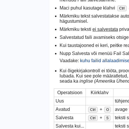
Maci puhul kasutage klahvi
Ctrl
Märkmiku tekst salvestatakse auto
hägustumisel.
Märkmiku teksti
ei salvestata
priva
Salvestatud faili avamiseks otsige 
Kui taustajooned ei keri, peitke 
Nupp Salvesta või menüü Fail Salv
Vaadake:
kuhu failid allalaadimis
Kui õigekirjakontroll ei tööta, pr
lubada. Kui see pole määratletud,
seada ka
inglise (Ameerika Ühend
Operatsioon
Kiirklahv
Uus
tühjen
Avatud
+
avage t
Ctrl
O
Salvesta
+
teksti 
Ctrl
S
Salvesta kui...
teksti 