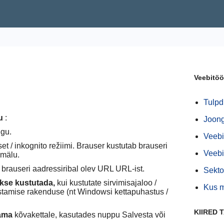
Veebitöö
Tulpd
u
:
Joong
ugu.
Veeb
et / inkognito režiimi. Brauser kustutab brauseri
Veebi
imälu.
brauseri aadressiribal olev URL URL-ist.
Sekto
kse kustutada,
kui kustutate sirvimisajaloo /
Kus m
astamise rakenduse (nt Windowsi kettapuhastus /
KIIRED 
ama
kõvakettale, kasutades nuppu Salvesta või