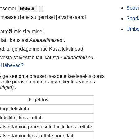
Soovit
asemel
käsku ⌘
maatselt lehe sulgemisel ja vahekaardi
Saada
Umbe
atrežiimis sirvimisel.
faili kaustast
Allalaadimised
.
read: tühjendage menüü Kuva tekstiread
esta salvestab faili kausta
Allalaadimised
.
el lähevad?
oovige see oma brauseri seadete keelesektsioonis
 võite proovida oma brauseri keeleseadetes
riigid)
.
Kirjeldus
dage tekstiala
ekstifail kõvakettalt
salvestamine praegusele failile kõvakettale
salvestamine kõvakettale uude faili