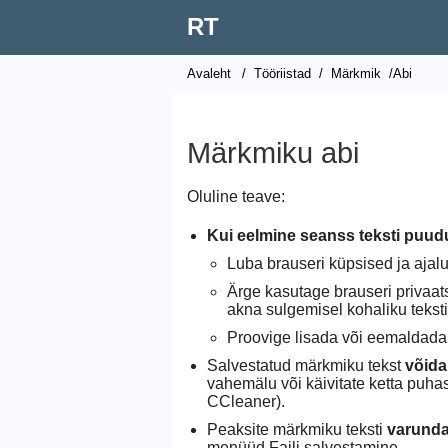
RT
Avaleht
/
Tööriistad
/
Märkmik
/Abi
Märkmiku abi
Oluline teave:
Kui eelmine seanss teksti puud
Luba brauseri küpsised ja ajal
Ärge kasutage brauseri privaats
akna sulgemisel kohaliku tekst
Proovige lisada või eemaldada 
Salvestatud märkmiku tekst
võida
vahemälu või käivitate ketta puh
CCleaner).
Peaksite märkmiku teksti
varund
menüüd Faili salvestamine.