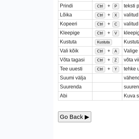
Prindi
+
teksti 
Ctrl
P
Lõika
+
valitud
Ctrl
X
Kopeeri
+
valitud
Ctrl
C
Kleepige
+
kleepig
Ctrl
V
Kustuta
Kustuta
Kustuta
Vali kõik
+
Valige
Ctrl
A
Võta tagasi
+
võta v
Ctrl
Z
Tee uuesti
+
tehke 
Ctrl
Y
Suumi välja
vähend
Suurenda
suuren
Abi
Kuva s