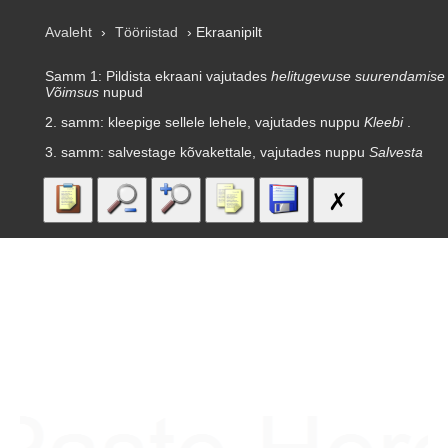
Avaleht
›
Tööriistad
› Ekraanipilt
Samm 1: Pildista ekraani vajutades
helitugevuse suurendamise
Võimsus
nupud
2. samm: kleepige sellele lehele, vajutades nuppu
Kleebi
.
3. samm: salvestage kõvakettale, vajutades nuppu
Salvesta
✗