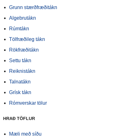
Grunn stærðfræðitákn
Algebrutákn
Rúmtákn
Tölfræðileg tákn
Rökfræðitákn
Settu tákn
Reiknistákn
Talnatákn
Grísk tákn
Rómverskar tölur
HRAÐ TÖFLUR
Mæli með síðu