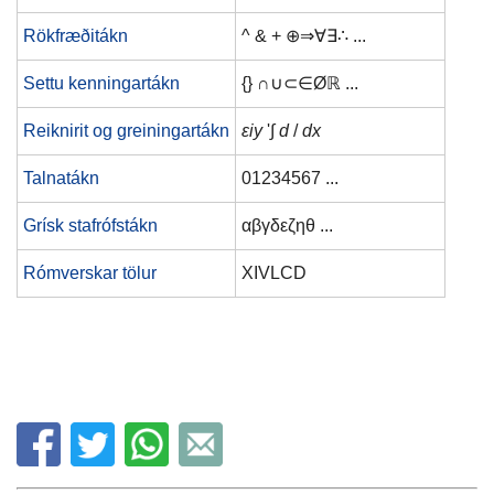
Rökfræðitákn
^ & + ⊕⇒∀∃∴ ...
Settu kenningartákn
{} ∩∪⊂∈Øℝ ...
Reiknirit og greiningartákn
εiy
'∫
d
/
dx
Talnatákn
01234567 ...
Grísk stafrófstákn
αβγδεζηθ ...
Rómverskar tölur
XIVLCD