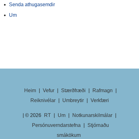
Senda athugasemdir
Um
Heim
|
Vefur
|
Stærðfræði
|
Rafmagn
|
Reiknivélar
|
Umbreytir
|
Verkfæri
| © 2026
RT
|
Um
|
Notkunarskilmálar
|
Persónuverndarstefna
|
Stjórnaðu
smákökum