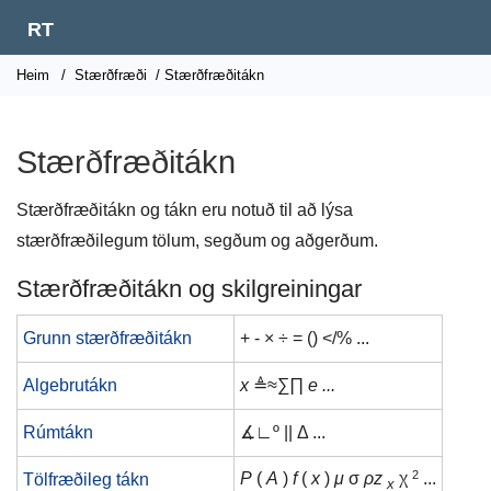
RT
Heim
/
Stærðfræði
/ Stærðfræðitákn
Stærðfræðitákn
Stærðfræðitákn og tákn eru notuð til að lýsa
stærðfræðilegum tölum, segðum og aðgerðum.
Stærðfræðitákn og skilgreiningar
Grunn stærðfræðitákn
+ - × ÷ = () </% ...
Algebrutákn
x
≜≈∑∏
e ...
Rúmtákn
∡∟º || Δ ...
2
P
(
A
)
f
(
x
)
μ
σ
ρz
χ
...
Tölfræðileg tákn
x