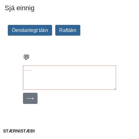
Sjá einnig
Óendanlegt tákn
Raftákn
💬
⟶
STÆRNISTÆÐI