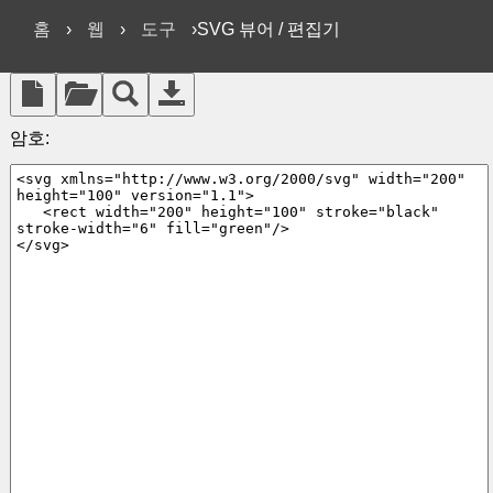
홈
›
웹
›
도구
›SVG 뷰어 / 편집기
암호: