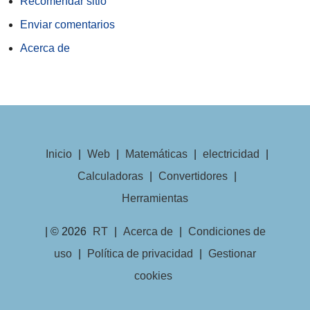
Recomendar sitio
Enviar comentarios
Acerca de
Inicio
|
Web
|
Matemáticas
|
electricidad
|
Calculadoras
|
Convertidores
|
Herramientas
| © 2026
RT
|
Acerca de
|
Condiciones de
uso
|
Política de privacidad
|
Gestionar
cookies