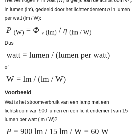
Het vermogen P in watt (W) is gelijk aan de lichtstroom
Φ
V
in lumen (lm), gedeeld door het lichtrendement
η
in lumen
per watt (lm / W):
P
=
Φ
/
η
(W)
(lm)
(lm / W)
V
Dus
watt = lumen / (lumen per watt)
of
W = lm / (lm / W)
Voorbeeld
Wat is het stroomverbruik van een lamp met een
lichtstroom van 900 lumen en een lichtrendement van 15
lumen per watt (lm / W)?
P
= 900 lm / 15 lm / W = 60 W