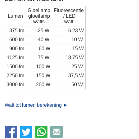
Gloeilamp
Fluorescentie
Lumen
gloeilamp
/ LED
watts
watt
375 lm
25 W.
6,23 W
600 lm
40 W.
10 W.
900 lm
60 W
15 W
1125 lm
75 W.
18,75 W
1500 lm
100 W
25 W.
2250 lm
150 W
37,5 W
3000 lm
200 W
50 W.
Watt tot lumen berekening ►