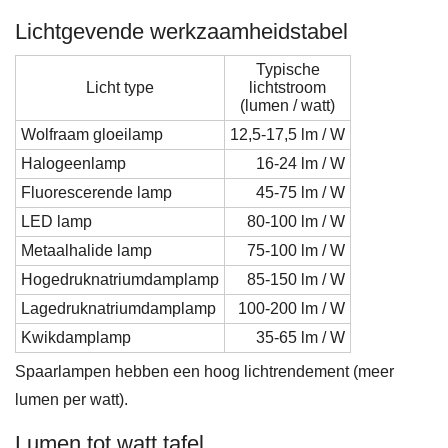
Lichtgevende werkzaamheidstabel
Typische
Licht type
lichtstroom
(lumen / watt)
Wolfraam gloeilamp
12,5-17,5 lm / W
Halogeenlamp
16-24 lm / W
Fluorescerende lamp
45-75 lm / W
LED lamp
80-100 lm / W
Metaalhalide lamp
75-100 lm / W
Hogedruknatriumdamplamp
85-150 lm / W
Lagedruknatriumdamplamp
100-200 lm / W
Kwikdamplamp
35-65 lm / W
Spaarlampen hebben een hoog lichtrendement (meer
lumen per watt).
Lumen tot watt tafel