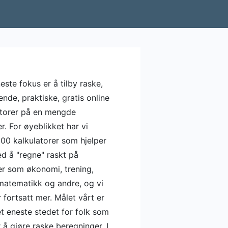
este fokus er å tilby raske,
nde, praktiske, gratis online
atorer på en mengde
. For øyeblikket har vi
500 kalkulatorer som hjelper
d å "regne" raskt på
r som økonomi, trening,
 matematikk og andre, og vi
r fortsatt mer. Målet vårt er
et eneste stedet for folk som
 å gjøre raske beregninger. I