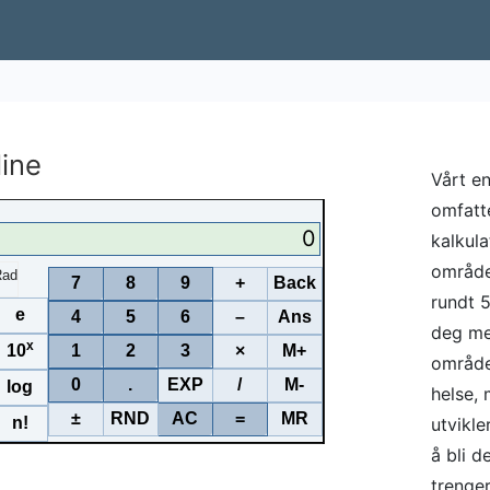
line
Vårt en
omfatte
0
kalkul
områder
Rad
7
8
9
+
Back
rundt 
e
4
5
6
–
Ans
deg me
x
10
1
2
3
×
M+
område
0
.
EXP
/
M-
log
helse,
±
RND
AC
=
MR
n!
utvikle
å bli d
trenger