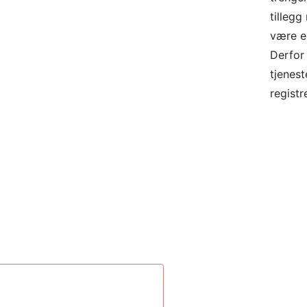
tillegg
være en
Derfor 
tjenest
registr