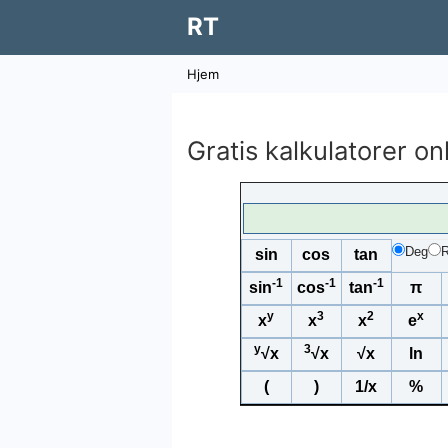
RT
Hjem
Gratis kalkulatorer on
Deg
sin
cos
tan
-1
-1
-1
sin
cos
tan
π
y
3
2
x
x
x
x
e
y
3
√x
√x
√x
ln
(
)
1/x
%