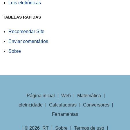
Leis eletrônicas
TABELAS RÁPIDAS
Recomendar Site
Enviar comentários
Sobre
Página inicial
|
Web
|
Matemática
|
eletricidade
|
Calculadoras
|
Conversores
|
Ferramentas
| © 2026
RT
|
Sobre
|
Termos de uso
|