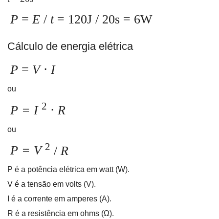
P
=
E
/
t
= 120J / 20s = 6W
Cálculo de energia elétrica
P
=
V
⋅
I
ou
2
P = I
⋅
R
ou
2
P = V
/
R
P é a potência elétrica em watt (W).
V é a tensão em volts (V).
I é a corrente em amperes (A).
R é a resistência em ohms (Ω).