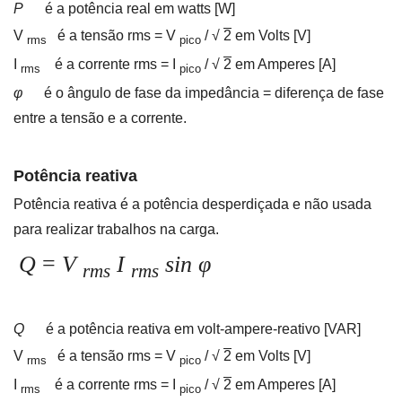
P
é a potência real em watts [W]
V
é a tensão rms = V
/ √
2
em Volts [V]
rms
pico
I
é a corrente rms = I
/ √
2
em Amperes [A]
rms
pico
φ
é o
ângulo de fase da impedância = diferença de fase
entre a tensão e a corrente.
Potência reativa
Potência reativa é a potência desperdiçada e não usada
para realizar trabalhos na carga.
Q
=
V
I
sin
φ
rms
rms
Q
é a potência reativa em volt-ampere-reativo [VAR]
V
é a tensão rms = V
/ √
2
em Volts [V]
rms
pico
I
é a corrente rms = I
/ √
2
em Amperes [A]
rms
pico