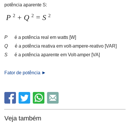
potência aparente S:
2
2
2
P
+
Q
=
S
P
é a potência real em watts [W]
Q
é a potência reativa em volt-ampere-reativo [VAR]
S
é a potência aparente em Volt-amper [VA]
Fator de potência ►
Veja também