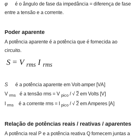
φ
é o
ângulo de fase da impedância = diferença de fase
entre a tensão e a corrente.
Poder aparente
A potência aparente é a potência que é fornecida ao
circuito.
S
=
V
I
rms
rms
S
é a potência aparente em Volt-amper [VA]
V
é a tensão rms = V
/ √
2
em Volts [V]
rms
pico
I
é a corrente rms = I
/ √
2
em Amperes [A]
rms
pico
Relação de potências reais / reativas / aparentes
A potência real P e a potência reativa Q fornecem juntas a