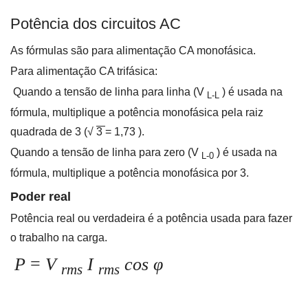
Potência dos circuitos AC
As fórmulas são para alimentação CA monofásica.
Para alimentação CA trifásica:
Quando a tensão de linha para linha (V
) é usada na
L-L
fórmula, multiplique a potência monofásica pela raiz
quadrada de 3 (√
3
= 1,73
).
Quando a tensão de linha para zero (V
) é usada na
L-0
fórmula, multiplique a potência monofásica por 3.
Poder real
Potência real ou verdadeira é a potência usada para fazer
o trabalho na carga.
P
=
V
I
cos
φ
rms
rms