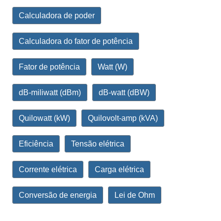
Calculadora de poder
Calculadora do fator de potência
Fator de potência
Watt (W)
dB-miliwatt (dBm)
dB-watt (dBW)
Quilowatt (kW)
Quilovolt-amp (kVA)
Eficiência
Tensão elétrica
Corrente elétrica
Carga elétrica
Conversão de energia
Lei de Ohm