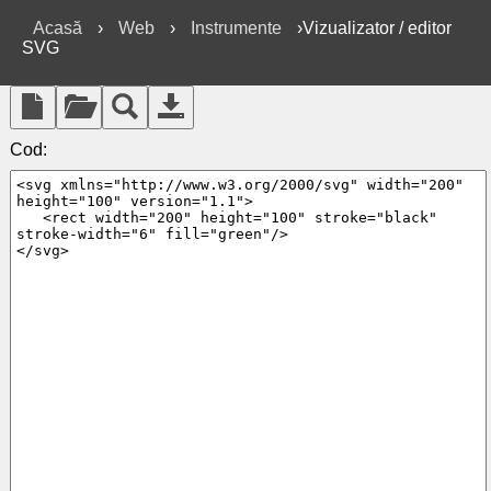
Acasă
›
Web
›
Instrumente
›Vizualizator / editor
SVG
Cod: