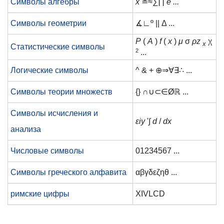
Символы алгебры
х
≜≈∑∏
е ...
Символы геометрии
∡∟º || Δ ...
P
(
A
)
f
(
x
)
μ
σ
ρz
χ
x
Статистические символы
2
...
Логические символы
^ & + ⊕⇒∀∃∴ ...
Символы теории множеств
{} ∩∪⊂∈Øℝ ...
Символы исчисления и
εiy
'∫
d
/
dx
анализа
Числовые символы
01234567 ...
Символы греческого алфавита
αβγδεζηθ ...
римские цифры
XIVLCD