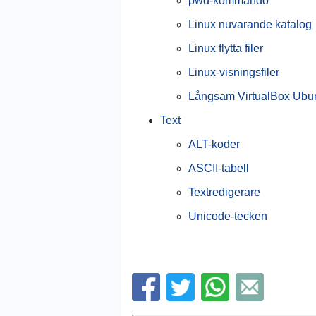
pwd-kommando
Linux nuvarande katalog
Linux flytta filer
Linux-visningsfiler
Långsam VirtualBox Ubu
Text
ALT-koder
ASCII-tabell
Textredigerare
Unicode-tecken