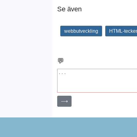
Se även
webbutveckling
HTML-tecke
💬
⟶