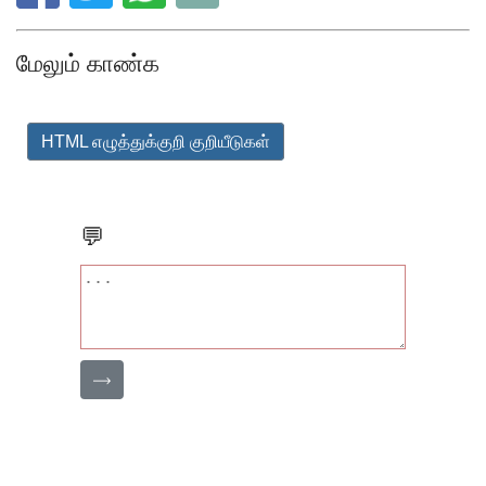
மேலும் காண்க
HTML எழுத்துக்குறி குறியீடுகள்
💬
⟶