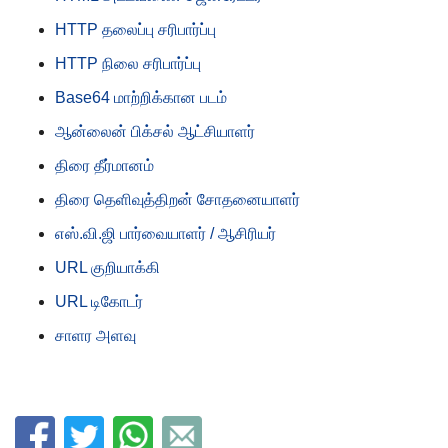
HTTP தலைப்பு சரிபார்ப்பு
HTTP நிலை சரிபார்ப்பு
Base64 மாற்றிக்கான படம்
ஆன்லைன் பிக்சல் ஆட்சியாளர்
திரை தீர்மானம்
திரை தெளிவுத்திறன் சோதனையாளர்
எஸ்.வி.ஜி பார்வையாளர் / ஆசிரியர்
URL குறியாக்கி
URL டிகோடர்
சாளர அளவு