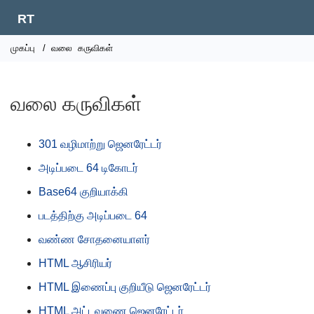
RT
முகப்பு
/
வலை
கருவிகள்
வலை கருவிகள்
301 வழிமாற்று ஜெனரேட்டர்
அடிப்படை 64 டிகோடர்
Base64 குறியாக்கி
படத்திற்கு அடிப்படை 64
வண்ண சோதனையாளர்
HTML ஆசிரியர்
HTML இணைப்பு குறியீடு ஜெனரேட்டர்
HTML அட்டவணை ஜெனரேட்டர்