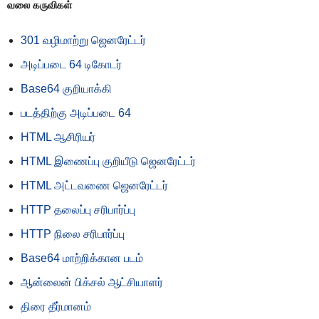
வலை கருவிகள்
301 வழிமாற்று ஜெனரேட்டர்
அடிப்படை 64 டிகோடர்
Base64 குறியாக்கி
படத்திற்கு அடிப்படை 64
HTML ஆசிரியர்
HTML இணைப்பு குறியீடு ஜெனரேட்டர்
HTML அட்டவணை ஜெனரேட்டர்
HTTP தலைப்பு சரிபார்ப்பு
HTTP நிலை சரிபார்ப்பு
Base64 மாற்றிக்கான படம்
ஆன்லைன் பிக்சல் ஆட்சியாளர்
திரை தீர்மானம்