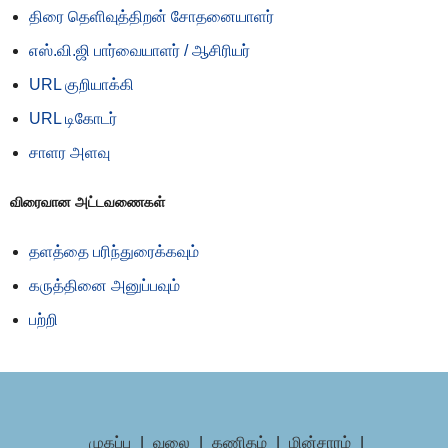
திரை தெளிவுத்திறன் சோதனையாளர்
எஸ்.வி.ஜி பார்வையாளர் / ஆசிரியர்
URL குறியாக்கி
URL டிகோடர்
சாளர அளவு
விரைவான அட்டவணைகள்
தளத்தை பரிந்துரைக்கவும்
கருத்தினை அனுப்பவும்
பற்றி
முகப்பு
|
வலை
|
கணிதம்
|
மின்சாரம்
|