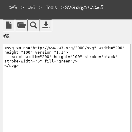
హోం
>
వెబ్
>
Tools
> SVG దర్శని / ఎడిటర్
కోడ్: