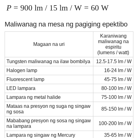
P
= 900 lm / 15 lm / W = 60 W
Maliwanag na mesa ng pagiging epektibo
Karaniwang
maliwanag na
Magaan na uri
espiritu
(lumens / watt)
Tungsten maliwanag na ilaw bombilya
12.5-17.5 lm / W
Halogen lamp
16-24 lm / W
Fluorescent lamp
45-75 lm / W
LED lampara
80-100 lm / W
Lampara ng metal halide
75-100 lm / W
Mataas na presyon ng suga ng singaw
85-150 lm / W
ng sosa
Mababang presyon ng sosa ng singaw
100-200 lm / W
na lampara
Lampara ng singaw ng Mercury
35-65 lm / W