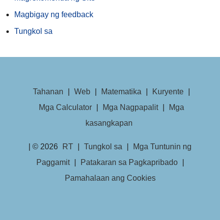
Magbigay ng feedback
Tungkol sa
Tahanan
|
Web
|
Matematika
|
Kuryente
|
Mga Calculator
|
Mga Nagpapalit
|
Mga
kasangkapan
| © 2026
RT
|
Tungkol sa
|
Mga Tuntunin ng
Paggamit
|
Patakaran sa Pagkapribado
|
Pamahalaan ang Cookies