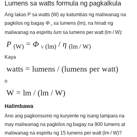
Lumens sa watts formula ng pagkalkula
Ang lakas P sa watts (W) ay katumbas ng maliwanag na
pagkilos ng bagay
Φ
sa lumens (lm), na hinati ng
V
maliwanag na espiritu
lum
sa lumens per watt (lm / W):
P
=
Φ
/
η
(W)
(lm)
(lm / W)
V
Kaya
watts = lumens / (lumens per watt)
o
W = lm / (lm / W)
Halimbawa
Ano ang pagkonsumo ng kuryente ng isang lampara na
may maliwanag na pagkilos ng bagay na 900 lumens at
maliwanag na espiritu ng 15 lumens per watt (lm / W)?