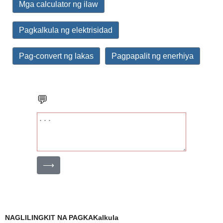
Mga calculator ng ilaw
Pagkalkula ng elektrisidad
Pag-convert ng lakas
Pagpapalit ng enerhiya
💬
⟶
NAGLILINGKIT NA PAGKAKalkula