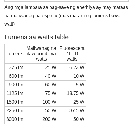
Ang mga lampara sa pag-save ng enerhiya ay may mataas
na maliwanag na espiritu (mas maraming lumens bawat
watt).
Lumens sa watts table
Maliwanag na
Fluorescent
Lumens
ilaw bombilya
/ LED
watts
watts
375 lm
25 W
6.23 W
600 lm
40 W
10 W
900 lm
60 W
15 W
1125 lm
75 W
18.75 W
1500 lm
100 W
25 W
2250 lm
150 W
37.5 W
3000 lm
200 W
50 W