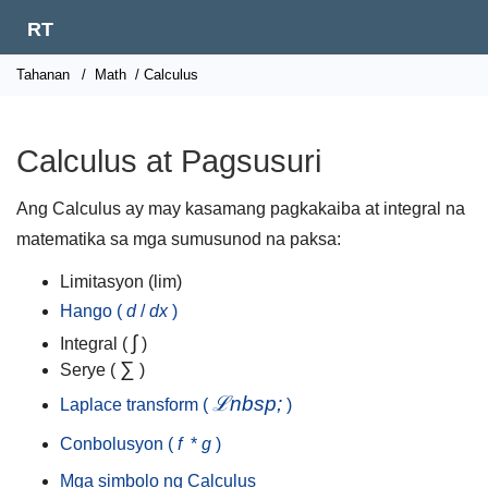
RT
Tahanan
/
Math
/ Calculus
Calculus at Pagsusuri
Ang Calculus ay may kasamang pagkakaiba at integral na
matematika sa mga sumusunod na paksa:
Limitasyon (lim)
Hango (
d
/
dx
)
∫
Integral (
)
∑
Serye (
)
ℒnbsp;
Laplace transform (
)
Conbolusyon (
f
*
g
)
Mga simbolo ng Calculus