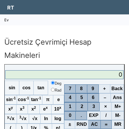
RT
Ev
Ücretsiz Çevrimiçi Hesap
Makineleri
0
Deg
sin
cos
tan
7
8
9
+
Back
Rad
4
5
6
–
Ans
-1
-1
-1
sin
cos
tan
π
e
1
2
3
×
M+
y
3
2
x
x
x
x
x
e
10
0
.
EXP
/
M-
y
3
√x
√x
√x
ln
log
±
RND
AC
=
MR
(
)
1/x
%
n!