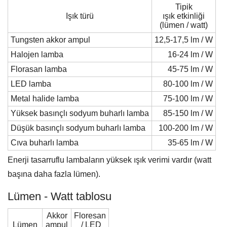
Tipik
Işık türü
ışık etkinliği
(lümen / watt)
Tungsten akkor ampul
12,5-17,5 lm / W
Halojen lamba
16-24 lm / W
Florasan lamba
45-75 lm / W
LED lamba
80-100 lm / W
Metal halide lamba
75-100 lm / W
Yüksek basınçlı sodyum buharlı lamba
85-150 lm / W
Düşük basınçlı sodyum buharlı lamba
100-200 lm / W
Cıva buharlı lamba
35-65 lm / W
Enerji tasarruflu lambaların yüksek ışık verimi vardır (watt
başına daha fazla lümen).
Lümen - Watt tablosu
Akkor
Floresan
Lümen
ampul
/ LED