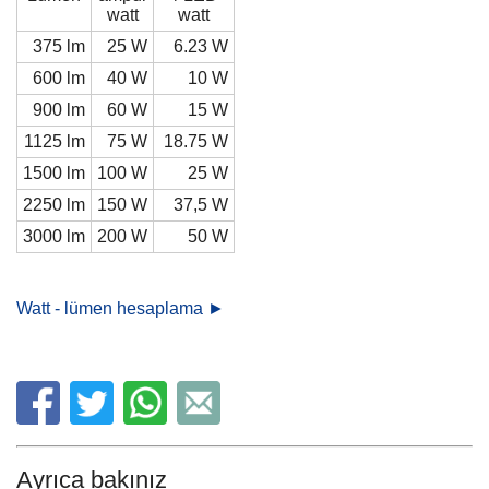
watt
watt
375 lm
25 W
6.23 W
600 lm
40 W
10 W
900 lm
60 W
15 W
1125 lm
75 W
18.75 W
1500 lm
100 W
25 W
2250 lm
150 W
37,5 W
3000 lm
200 W
50 W
Watt - lümen hesaplama ►
Ayrıca bakınız