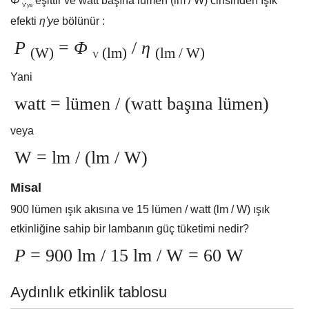
Φ
eşittir ve watt başına lümen (lm / W) cinsinden ışık
V'ye
efekti
η'ye
bölünür :
P
=
Φ
/
η
(W)
(lm)
(lm / W)
V
Yani
watt = lümen / (watt başına lümen)
veya
W = lm / (lm / W)
Misal
900 lümen ışık akısına ve 15 lümen / watt (lm / W) ışık
etkinliğine sahip bir lambanın güç tüketimi nedir?
P
= 900 lm / 15 lm / W = 60 W
Aydınlık etkinlik tablosu