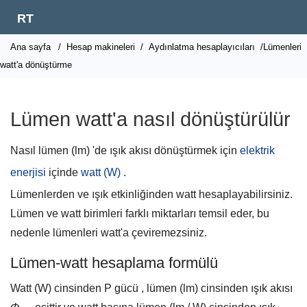
RT
Ana sayfa
/
Hesap makineleri
/
Aydınlatma hesaplayıcıları
/Lümenleri
watt'a dönüştürme
Lümen watt'a nasıl dönüştürülür
Nasıl lümen (lm) 'de ışık akısı dönüştürmek için
elektrik
enerjisi
içinde
watt (W)
.
Lümenlerden ve ışık etkinliğinden watt hesaplayabilirsiniz.
Lümen ve watt birimleri farklı miktarları temsil eder, bu
nedenle lümenleri watt'a çeviremezsiniz.
Lümen-watt hesaplama formülü
Watt (W) cinsinden P gücü , lümen (lm) cinsinden ışık akısı