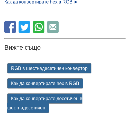
Как да конвертирате hex в RGB ►
Вижте също
RGB в шестнадесетичен конвертор
Как да конвертирате hex в RGB
Как да конвертирате десетичен в
шестнадесетичен