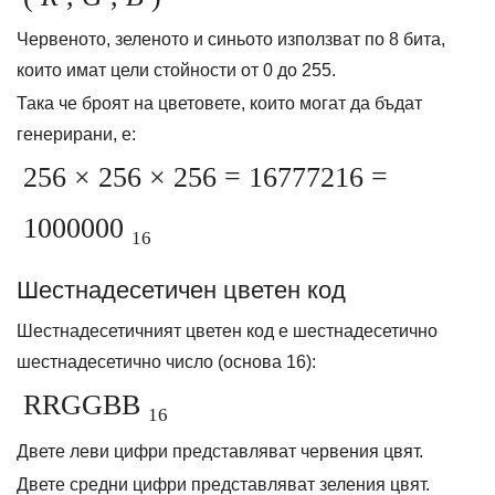
Червеното, зеленото и синьото използват по 8 бита,
които имат цели стойности от 0 до 255.
Така че броят на цветовете, които могат да бъдат
генерирани, е:
256 × 256 × 256 = 16777216 =
1000000
16
Шестнадесетичен цветен код
Шестнадесетичният цветен код е шестнадесетично
шестнадесетично число (основа 16):
RRGGBB
16
Двете леви цифри представляват червения цвят.
Двете средни цифри представляват зеления цвят.