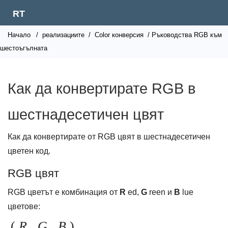
RT
Начало
/
реализациите
/
Color конверсия
/ Ръководства RGB към
шестоъгълната
Как да конвертирате RGB в
шестнадесетичен цвят
Как да конвертирате от RGB цвят в шестнадесетичен
цветен код.
RGB цвят
RGB цветът е комбинация от
R
ed,
G
reen и
B
lue
цветове:
(
R
,
G
,
B
)