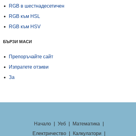
RGB в шестнадесетичен
RGB към HSL
RGB към HSV
БЪРЗИ МАСИ
Препоръчайте сайт
Изпратете отзиви
За
Начало
|
Уеб
|
Математика
|
Електричество
|
Калкулатори
|