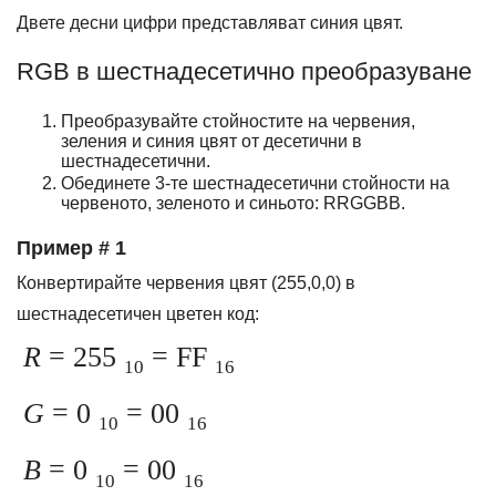
Двете десни цифри представляват синия цвят.
RGB в шестнадесетично преобразуване
Преобразувайте стойностите на червения,
зеления и синия цвят от десетични в
шестнадесетични.
Обединете 3-те шестнадесетични стойности на
червеното, зеленото и синьото: RRGGBB.
Пример # 1
Конвертирайте червения цвят (255,0,0) в
шестнадесетичен цветен код:
R
= 255
= FF
10
16
G
= 0
= 00
10
16
B
= 0
= 00
10
16