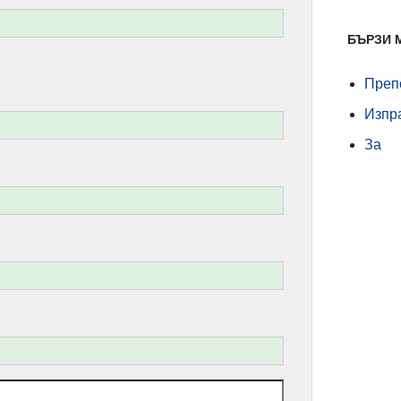
БЪРЗИ 
Преп
Изпра
За