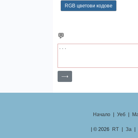
RGB цветови кодове
💬
⟶
Начало
|
Уеб
|
Ма
| © 2026
RT
|
За
|