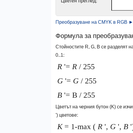
Цветен преглед:
Преобразуване на CMYK в RGB 
Формула за преобразув
Стойностите R, G, B се разделят на
0..1:
R
'=
R
/ 255
G
'=
G
/ 255
B
'= B / 255
Цветът на черния бутон (K) се изчис
') цветове:
K
= 1-max (
R
',
G
',
B
'