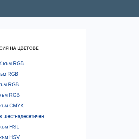
СИЯ НА ЦВЕТОВЕ
 към RGB
към RGB
към RGB
към RGB
към CMYK
в шестнадесетичен
към HSL
към HSV