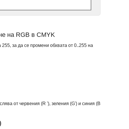
►
ане на RGB в CMYK
 255, за да се промени обхвата от 0..255 на
лява от червения (R '), зеления (G') и синия (B
)