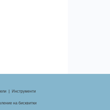
ели
|
Инструменти
ление на бисквитки