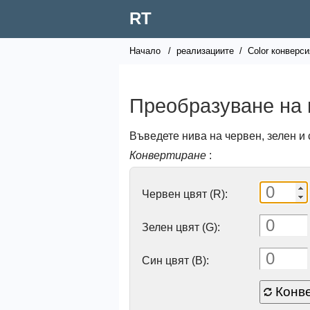
RT
Начало
/
реализациите
/
Color конверси
Преобразуване на
Въведете нива на червен, зелен и с
Конвертиране
:
Червен цвят (R):
Зелен цвят (G):
Син цвят (B):
Конв