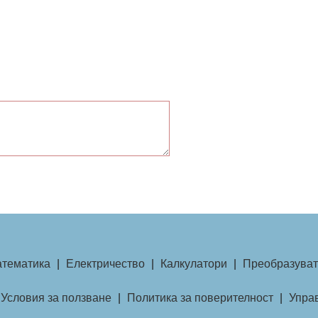
тематика
|
Електричество
|
Калкулатори
|
Преобразуват
Условия за ползване
|
Политика за поверителност
|
Управ