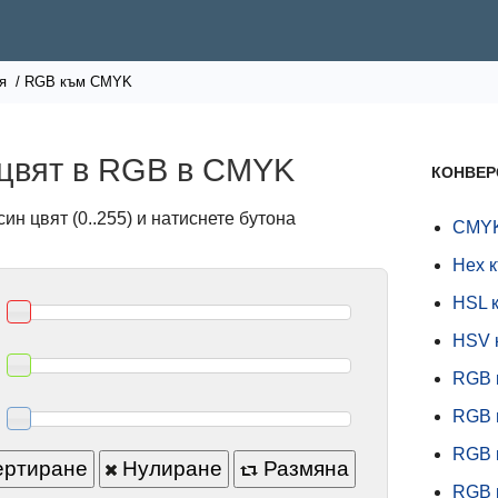
я
/ RGB към CMYK
 цвят в RGB в CMYK
КОНВЕР
ин цвят (0..255) и натиснете бутона
CMYK
Hex 
HSL 
HSV 
RGB 
RGB 
RGB 
ертиране
Нулиране
Размяна
RGB 