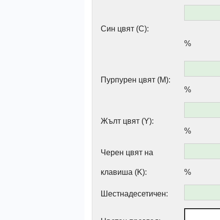
Син цвят (C):
%
Пурпурен цвят (M):
%
Жълт цвят (Y):
%
Черен цвят на
клавиша (K):
%
Шестнадесетичен: