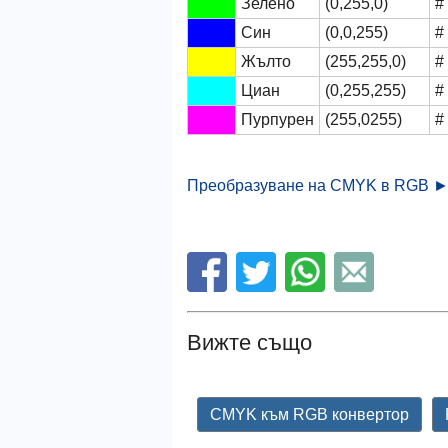
Зелено
(0,255,0)
#
Син
(0,0,255)
#
Жълто
(255,255,0)
#
Циан
(0,255,255)
#
Пурпурен
(255,0255)
#
Преобразуване на CMYK в RGB 
Вижте също
CMYK към RGB конвертор