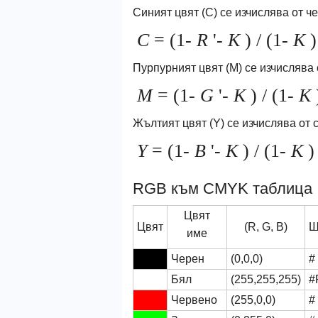
Синият цвят (C) се изчислява от че
C
= (1-
R
'-
K
) / (1-
K
)
Пурпурният цвят (M) се изчислява о
M
= (1-
G
'-
K
) / (1-
K
Жълтият цвят (Y) се изчислява от с
Y
= (1-
B
'-
K
) / (1-
K
)
RGB към CMYK таблица
Цвят
Цвят
(R, G, B)
Ш
име
Черен
(0,0,0)
#
Бял
(255,255,255)
#
Червено
(255,0,0)
#