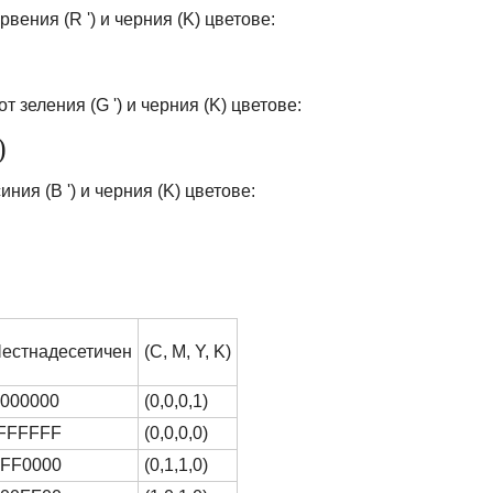
рвения (R ') и черния (K) цветове:
т зеления (G ') и черния (K) цветове:
)
иния (B ') и черния (K) цветове:
естнадесетичен
(C, M, Y, K)
 000000
(0,0,0,1)
FFFFFF
(0,0,0,0)
 FF0000
(0,1,1,0)