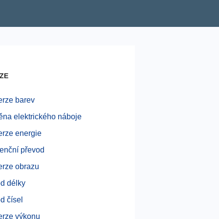
ZE
rze barev
na elektrického náboje
rze energie
enční převod
rze obrazu
d délky
d čísel
rze výkonu