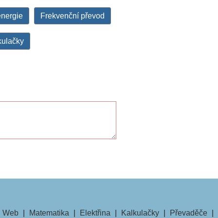
nergie
Frekvenční převod
kulačky
Web
|
Matematika
|
Elektřina
|
Kalkulačky
|
Převaděče
|