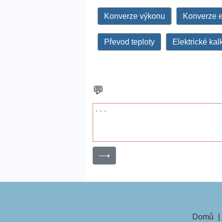
Konverze výkonu
Konverze e
Převod teploty
Elektrické kal
💬
⟶
Domů
|