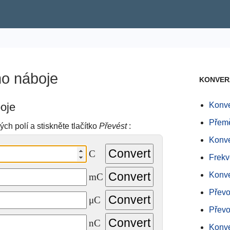
ho náboje
KONVER
oje
Konve
Přemě
ch polí a stiskněte tlačítko
Převést
:
Konve
C
Frekv
Konve
mC
Převo
μC
Převo
nC
Konve