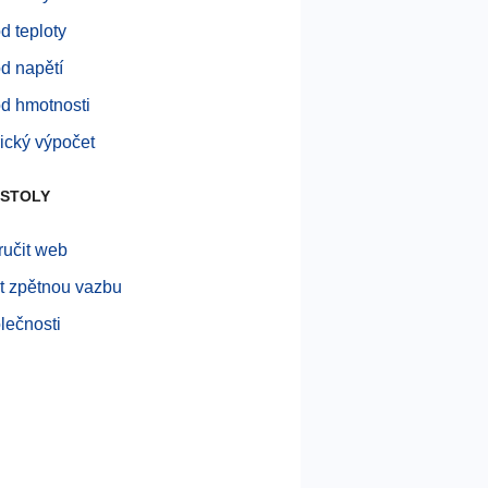
d teploty
d napětí
d hmotnosti
rický výpočet
 STOLY
učit web
t zpětnou vazbu
lečnosti