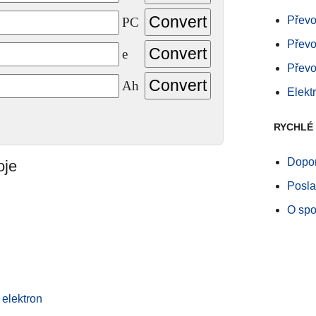
Převo
PC
Převo
e
Převo
Ah
Elekt
RYCHLÉ
Dopor
oje
Posla
O spo
elektron