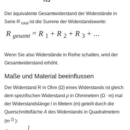
Der äquivalente Gesamtwiderstand der Widerstände in
Serie
R
ist die Summe der Widerstandswerte:
total
R
=
R
+
R
+
R
+ ...
gesamt
1
2
3
Wenn Sie also Widerstände in Reihe schalten, wird der
Gesamtwiderstand erhöht.
Maße und Material beeinflussen
Der Widerstand R in Ohm (Ω) eines Widerstands ist gleich
dem spezifischen Widerstand
ρ
in Ohmmetern (Ω ∙ m) mal
der Widerstandslänge l in Metern (m) geteilt durch die
Querschnittsfläche
A
des Widerstands in Quadratmetern
2)
(m
):