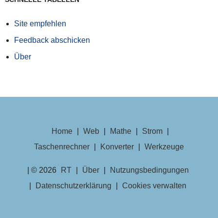
Site empfehlen
Feedback abschicken
Über
Home
|
Web
|
Mathe
|
Strom
|
Taschenrechner
|
Konverter
|
Werkzeuge
| © 2026
RT
|
Über
|
Nutzungsbedingungen
|
Datenschutzerklärung
|
Cookies verwalten