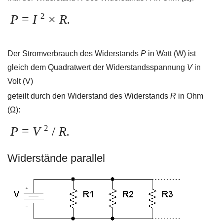
2
P
=
I
×
R.
Der Stromverbrauch des Widerstands
P
in Watt (W) ist
gleich dem Quadratwert der Widerstandsspannung
V
in
Volt (V)
geteilt durch den Widerstand des Widerstands
R
in Ohm
(Ω):
2
P
=
V
/
R.
Widerstände parallel