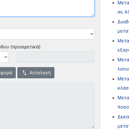
Μετα
σε A
Δυαδ
μετα
Μετα
δου (προαιρετικά)
εξαγ
Μετα
λατι
swap_vert
φορά
Ανταλαγή
Μετα
κλάσ
Μετα
ποσο
Δεκα
μετα