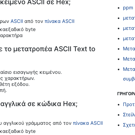
κείμενο ASCII σε Hex;
ppm 
μετα
ήρων
ASCII
από τον
πίνακα ASCII
μετα
καεξαδικό byte
χαρακτήρα
μετα
 το μετατροπέα ASCII Text to
Μετα
Μετα
Μετα
αίσιο εισαγωγής κειμένου.
ης χαρακτήρων.
συμβ
θέτη εξόδου.
πή.
ΓΡΗΓΟΡ
αγγλικά σε κώδικα Hex;
Προτ
Στεί
ου αγγλικού γράμματος από τον
πίνακα ASCII
Σχετ
καεξαδικό byte