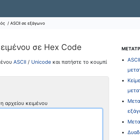
μός
/ ASCII σε εξάγωνο
ειμένου σε Hex Code
ΜΕΤΑΤΡ
ASCII
μένου
ASCII
/
Unicode
και πατήστε το κουμπί
μετα
Κείμ
μετα
Μετα
η αρχείου κειμένου
εξάγ
Μετα
Δυαδ