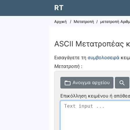
RT
Αρχική
/
Μετατροπή
/
μετατροπή Αριθ
ASCII Μετατροπέας κ
Εισαγάγετε τη
συμβολοσειρά
κει
Μετατροπή
:
folder_open
search
Ανοιγμα αρχείου
Επικόλληση κειμένου ή απόθεσ