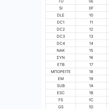
ΤΟ
0Ε
SI
0F
DLE
10
DC1
11
DC2
12
DC3
13
DC4
14
ΝΑΚ
15
ΣΥΝ
16
ETB
17
ΜΠΟΡΕΙΤΕ
18
EM
19
SUB
1Α
ESC
1Β
FS
1C
GS
1D