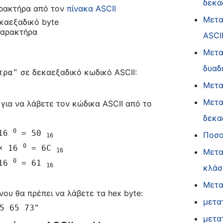
δεκα
αρακτήρα από τον
πίνακα ASCII
Μετα
καεξαδικό byte
χαρακτήρα
ASCI
Μετα
δυαδ
σε δεκαεξαδικό κωδικό ASCII:
τρα"
Μετα
Μετα
για να λάβετε τον κώδικα ASCII από το
δεκα
0
 16
= 50
Ποσο
16
0
× 16
= 6C
16
Μετα
0
 16
= 61
16
κλάσ
Μετα
νου θα πρέπει να λάβετε τα hex byte:
μετα
5 65 73"
μετα