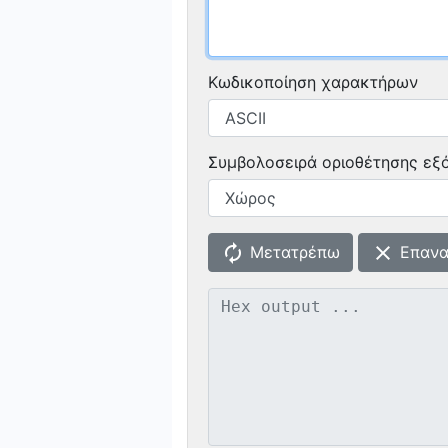
Κωδικοποίηση χαρακτήρων
Συμβολοσειρά οριοθέτησης εξό
autorenew
clear
Μετατρέπω
Επανα