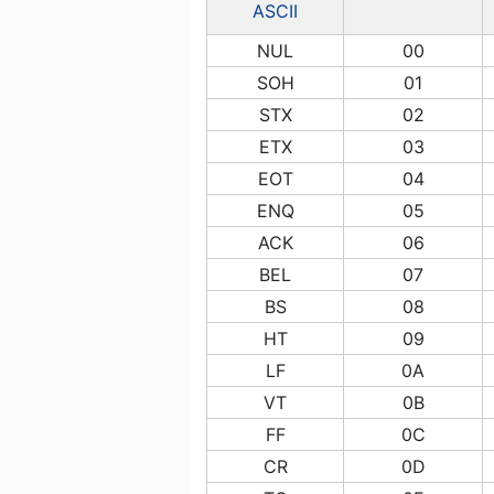
ASCII
NUL
00
SOH
01
STX
02
ETX
03
ΕΟΤ
04
ENQ
05
ACK
06
BEL
07
BS
08
HT
09
LF
0Α
VT
0Β
FF
0C
CR
0D