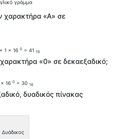
γγλικό γράμμα
ν χαρακτήρα «Α» σε
:
0
+ 1 × 16
= 41
16
 χαρακτήρα «0» σε δεκαεξαδικό;
:
0
 × 16
= 30
16
ξαδικό, δυαδικός πίνακας
Δυάδικος