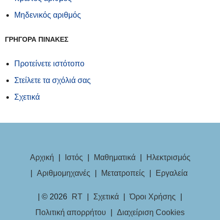
Μηδενικός αριθμός
ΓΡΗΓΟΡΑ ΠΙΝΑΚΕΣ
Προτείνετε ιστότοπο
Στείλετε τα σχόλιά σας
Σχετικά
Αρχική
|
Ιστός
|
Μαθηματικά
|
Ηλεκτρισμός
|
Αριθμομηχανές
|
Μετατροπείς
|
Εργαλεία
| © 2026
RT
|
Σχετικά
|
Όροι Χρήσης
|
Πολιτική απορρήτου
|
Διαχείριση Cookies