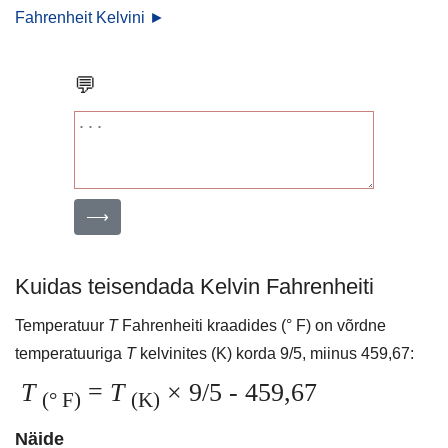
Fahrenheit Kelvini ►
💬
⟶
Kuidas teisendada Kelvin Fahrenheiti
Temperatuur
T
Fahrenheiti kraadides (° F) on võrdne
temperatuuriga
T
kelvinites (K) korda 9/5, miinus 459,67:
T
=
T
× 9/5 - 459,67
(° F)
(K)
Näide