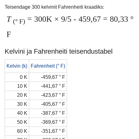
Teisendage 300 kelvinit Fahrenheiti kraadiks:
T
= 300K × 9/5 - 459,67 = 80,33 °
(° F)
F
Kelvini ja Fahrenheiti teisendustabel
Kelvin (k)
Fahrenheit (° F)
0 K
-459,67 ° F
10 K
-441,67 ° F
20 K
-423,67 ° F
30 K
-405,67 ° F
40 K
-387,67 ° F
50 K
-369,67 ° F
60 K
-351,67 ° F