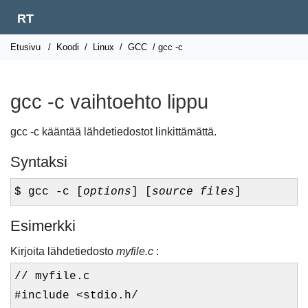
RT
Etusivu
/
Koodi
/
Linux
/
GCC
/ gcc -c
gcc -c vaihtoehto lippu
gcc -c kääntää lähdetiedostot linkittämättä.
Syntaksi
$ gcc -c [
options
] [
source files
]
Esimerkki
Kirjoita lähdetiedosto
myfile.c
:
// myfile.c
#include <stdio.h/