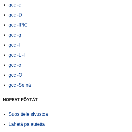
gcc -c
gcc -D
gcc -fPIC
gcc -g
gcc -I
gcc -L -l
gcc -o
gcc -O
gcc -Seinä
NOPEAT PÖYTÄT
Suosittele sivustoa
Lähetä palautetta