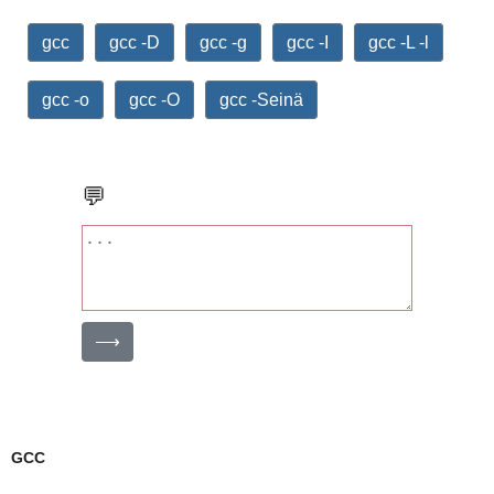
gcc
gcc -D
gcc -g
gcc -I
gcc -L -l
gcc -o
gcc -O
gcc -Seinä
💬
⟶
GCC