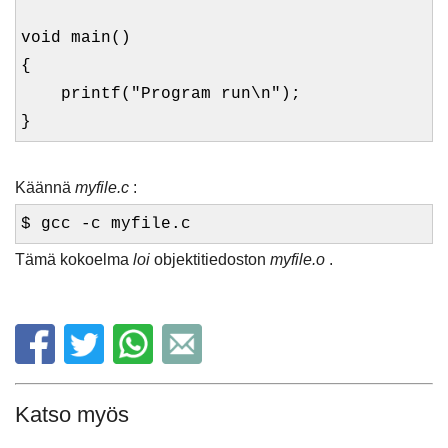
void main()
{
printf("Program run\n");
}
Käännä
myfile.c
:
$ gcc -c myfile.c
Tämä kokoelma
loi
objektitiedoston
myfile.o
.
Katso myös