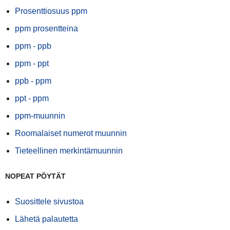
Prosenttiosuus ppm
ppm prosentteina
ppm - ppb
ppm - ppt
ppb - ppm
ppt - ppm
ppm-muunnin
Roomalaiset numerot muunnin
Tieteellinen merkintämuunnin
NOPEAT PÖYTÄT
Suosittele sivustoa
Lähetä palautetta