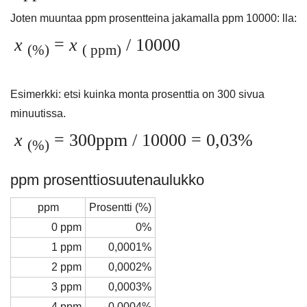
Joten muuntaa ppm prosentteina jakamalla ppm 10000: lla:
x
=
x
/ 10000
(%)
(
ppm)
Esimerkki: etsi kuinka monta prosenttia on 300 sivua
minuutissa.
x
= 300ppm / 10000 = 0,03%
(%)
ppm prosenttiosuutenaulukko
ppm
Prosentti (%)
0 ppm
0%
1 ppm
0,0001%
2 ppm
0,0002%
3 ppm
0,0003%
4 ppm
0,0004%