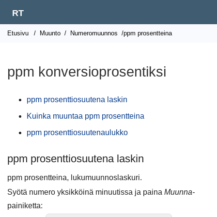
RT
Etusivu
/
Muunto
/
Numeromuunnos
/ppm prosentteina
ppm konversioprosentiksi
ppm prosenttiosuutena laskin
Kuinka muuntaa ppm prosentteina
ppm prosenttiosuutenaulukko
ppm prosenttiosuutena laskin
ppm prosentteina, lukumuunnoslaskuri.
Syötä numero yksikköinä minuutissa ja paina
Muunna-
painiketta: