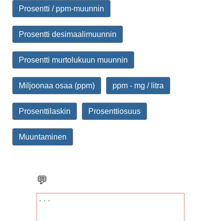
Prosentti / ppm-muunnin
Prosentti desimaalimuunnin
Prosentti murtolukuun muunnin
Miljoonaa osaa (ppm)
ppm - mg / litra
Prosenttilaskin
Prosenttiosuus
Muuntaminen
💬