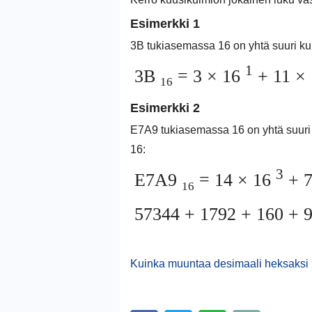
Esimerkki 1
3B tukiasemassa 16 on yhtä suuri kui
1
3B
= 3 × 16
+ 11 ×
16
Esimerkki 2
E7A9 tukiasemassa 16 on yhtä suuri k
16:
3
E7A9
= 14 × 16
+ 7
16
57344 + 1792 + 160 + 
Kuinka muuntaa desimaali heksaksi