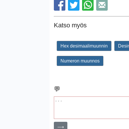
Katso myös
Hex desimaalimuunnin
Desi
Numeron muunnos
💬
⟶