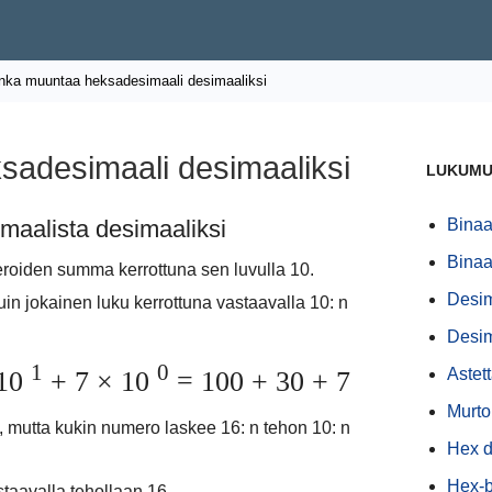
nka muuntaa heksadesimaali desimaaliksi
sadesimaali desimaaliksi
LUKUMU
aalista desimaaliksi
Binaa
Binaa
roiden summa kerrottuna sen luvulla 10.
Desim
in jokainen luku kerrottuna vastaavalla 10: n
Desim
1
0
Astet
 10
+ 7 × 10
= 100 + 30 + 7
Murto
 mutta kukin numero laskee 16: n tehon 10: n
Hex d
Hex-b
taavalla tehollaan 16.