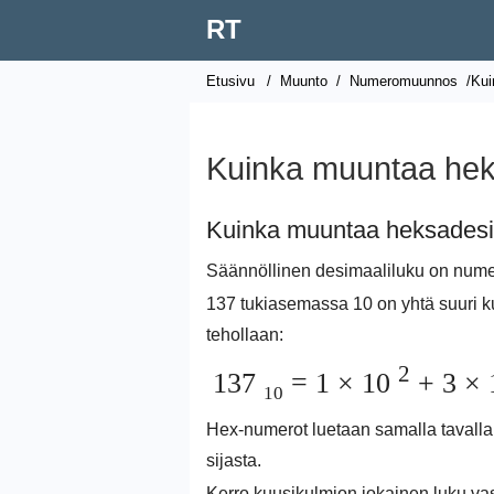
RT
Etusivu
/
Muunto
/
Numeromuunnos
/Kui
Kuinka muuntaa hek
Kuinka muuntaa heksadesim
Säännöllinen desimaaliluku on nume
137 tukiasemassa 10 on yhtä suuri ku
tehollaan:
2
137
= 1 × 10
+ 3 ×
10
Hex-numerot luetaan samalla tavalla,
sijasta.
Kerro kuusikulmion jokainen luku vas