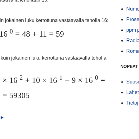
Numer
Prose
n jokainen luku kerrottuna vastaavalla teholla 16:
ppm p
0
 16
= 48 + 11 = 59
Radia
Roma
uin jokainen luku kerrottuna vastaavalla teholla
NOPEAT
2
1
0
 × 16
+ 10 × 16
+ 9 × 16
=
Suosi
Lähet
9 = 59305
Tieto
 ►