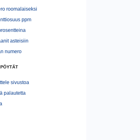
o roomalaiseksi
nttiosuus ppm
rosentteina
anit asteisiin
n numero
 PÖYTÄT
ttele sivustoa
ä palautetta
ja