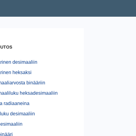
UTOS
rinen desimaaliin
rinen heksaksi
aaliarvosta binääriin
aaliluku heksadesimaaliin
ta radiaaneina
luku desimaaliin
esimaaliin
inääri