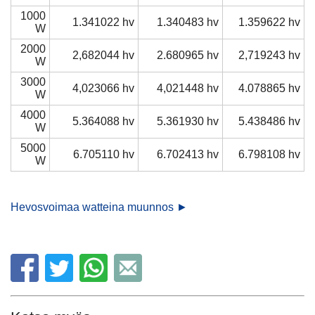
1000
1.341022 hv
1.340483 hv
1.359622 hv
W
2000
2,682044 hv
2.680965 hv
2,719243 hv
W
3000
4,023066 hv
4,021448 hv
4.078865 hv
W
4000
5.364088 hv
5.361930 hv
5.438486 hv
W
5000
6.705110 hv
6.702413 hv
6.798108 hv
W
Hevosvoimaa watteina muunnos ►