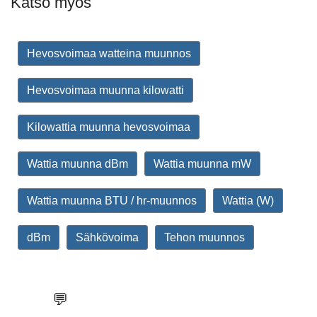
Katso myös
Hevosvoimaa watteina muunnos
Hevosvoimaa muunna kilowatti
Kilowattia muunna hevosvoimaa
Wattia muunna dBm
Wattia muunna mW
Wattia muunna BTU / hr-muunnos
Wattia (W)
dBm
Sähkövoima
Tehon muunnos
💬