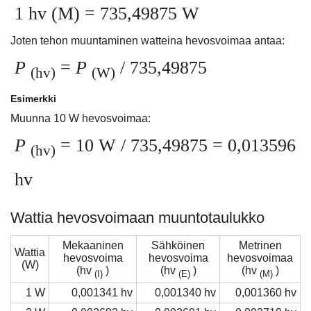
1 hv (M) = 735,49875 W
Joten tehon muuntaminen watteina hevosvoimaa antaa:
P
=
P
/ 735,49875
(hv)
(W)
Esimerkki
Muunna 10 W hevosvoimaa:
P
= 10 W / 735,49875 = 0,013596
(hv)
hv
Wattia hevosvoimaan muuntotaulukko
Mekaaninen
Sähköinen
Metrinen
Wattia
hevosvoima
hevosvoima
hevosvoimaa
(W)
(hv
)
(hv
)
(hv
)
(I)
(E)
(M)
1 W
0,001341 hv
0,001340 hv
0,001360 hv