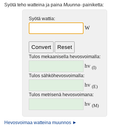
Syötä teho watteina ja paina
Muunna-
painiketta:
Syötä wattia:
W
Tulos mekaanisella hevosvoimalla:
hv
(I)
Tulos sähköhevosvoimalla:
hv
(E)
Tulos metrisenä hevosvoimana:
hv
(M)
Hevosvoimaa watteina muunnos ►