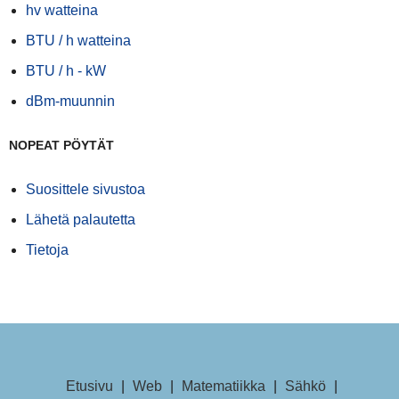
hv watteina
BTU / h watteina
BTU / h - kW
dBm-muunnin
NOPEAT PÖYTÄT
Suosittele sivustoa
Lähetä palautetta
Tietoja
Etusivu
|
Web
|
Matematiikka
|
Sähkö
|