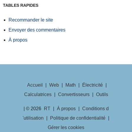
TABLES RAPIDES
Recommander le site
Envoyer des commentaires
À propos
Accueil
|
Web
|
Math
|
Électricité
|
Calculatrices
|
Convertisseurs
|
Outils
| © 2026
RT
|
À propos
|
Conditions d
'utilisation
|
Politique de confidentialité
|
Gérer les cookies