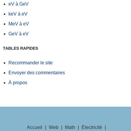
eV à GeV
keV à eV
MeV à eV
GeV à eV
TABLES RAPIDES
Recommander le site
Envoyer des commentaires
À propos
Accueil
|
Web
|
Math
|
Électricité
|