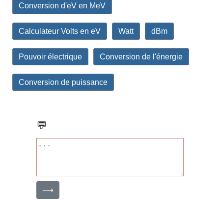
Conversion d'eV en MeV
Calculateur Volts en eV
Watt
dBm
Pouvoir électrique
Conversion de l'énergie
Conversion de puissance
💬
⟶