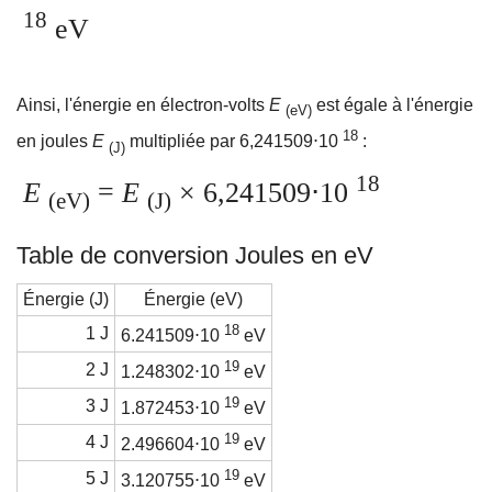
18
eV
Ainsi, l'énergie en électron-volts
E
est égale à l'énergie
(eV)
18
en joules
E
multipliée par 6,241509⋅10
:
(J)
18
E
=
E
× 6,241509⋅10
(eV)
(J)
Table de conversion Joules en eV
Énergie (J)
Énergie (eV)
18
1 J
6.241509⋅10
eV
19
2 J
1.248302⋅10
eV
19
3 J
1.872453⋅10
eV
19
4 J
2.496604⋅10
eV
19
5 J
3.120755⋅10
eV