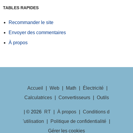
TABLES RAPIDES
Recommander le site
Envoyer des commentaires
À propos
Accueil
|
Web
|
Math
|
Électricité
|
Calculatrices
|
Convertisseurs
|
Outils
| © 2026
RT
|
À propos
|
Conditions d
'utilisation
|
Politique de confidentialité
|
Gérer les cookies