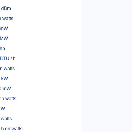
 dBm
 watts
 mW
 MW
 hp
BTU / h
n watts
 kW
à mW
n watts
 kW
 watts
 h en watts