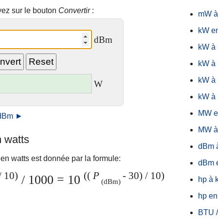
yez sur le bouton
Convertir
:
mW à
kW en
dBm
kW à
kW à
kW à
W
kW à 
MW e
n dBm ►
MW à
 watts
dBm 
n watts est donnée par la formule:
dBm e
/ 10)
((
P
- 30) / 10)
/ 1000 = 10
hp à
(dBm)
hp en
BTU /