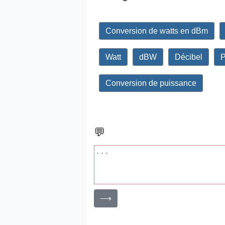
Conversion de watts en dBm
Watt
dBW
Décibel
P
Conversion de puissance
💬
⟶