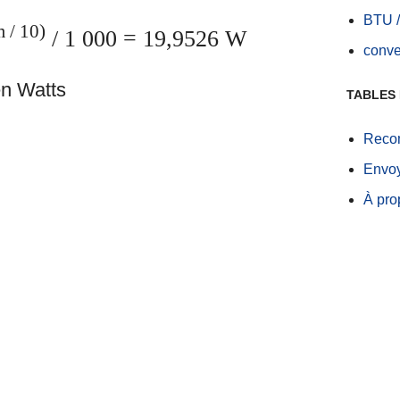
BTU /
 / 10)
/ 1 000
= 19,9526 W
conve
en Watts
TABLES 
Recom
Envoy
À pro