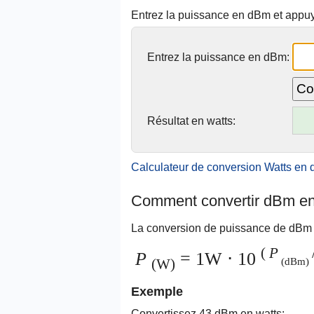
Entrez la puissance en dBm et appu
Entrez la puissance en dBm:
Résultat en watts:
Calculateur de conversion Watts e
Comment convertir dBm en
La conversion de puissance de dBm e
(
P
P
= 1W ⋅ 10
(dBm)
(W)
Exemple
Convertissez 43 dBm en watts: