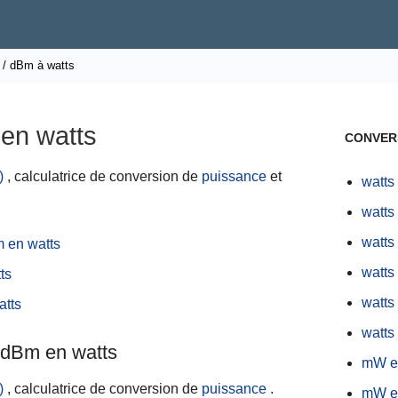
/ dBm à watts
en watts
CONVER
)
, calculatrice de conversion de
puissance
et
watts
watts
watts
m en watts
watts
ts
watts
atts
watts
n dBm en watts
mW e
)
, calculatrice de conversion de
puissance
.
mW e