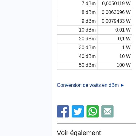
7 dBm
0,0050119 W
8 dBm
0,0063096 W
9 dBm
0,0079433 W
10 dBm
0,01 W
20 dBm
0,1 W
30 dBm
1 W
40 dBm
10 W
50 dBm
100 W
Conversion de watts en dBm ►
Voir également