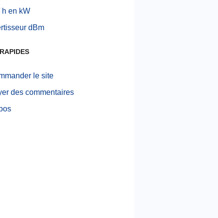
 h en kW
rtisseur dBm
RAPIDES
mander le site
er des commentaires
pos