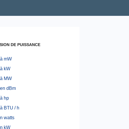
SION DE PUISSANCE
 à mW
 à kW
 à MW
 en dBm
 à hp
 à BTU / h
n watts
n kW