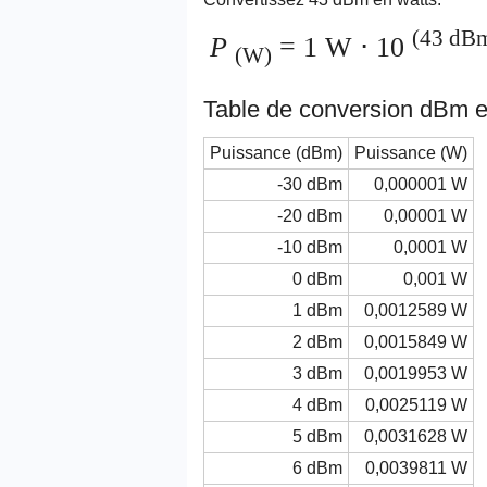
(43 dBm
P
= 1 W ⋅ 10
(W)
Table de conversion dBm 
Puissance (dBm)
Puissance (W)
-30 dBm
0,000001 W
-20 dBm
0,00001 W
-10 dBm
0,0001 W
0 dBm
0,001 W
1 dBm
0,0012589 W
2 dBm
0,0015849 W
3 dBm
0,0019953 W
4 dBm
0,0025119 W
5 dBm
0,0031628 W
6 dBm
0,0039811 W