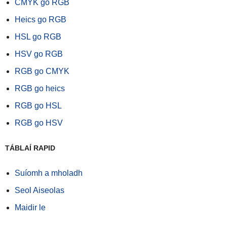
CMYK go RGB
Heics go RGB
HSL go RGB
HSV go RGB
RGB go CMYK
RGB go heics
RGB go HSL
RGB go HSV
TÁBLAÍ RAPID
Suíomh a mholadh
Seol Aiseolas
Maidir le