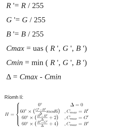
R
'=
R
/ 255
G
'=
G
/ 255
B
'=
B
/ 255
Cmax
= uas (
R
',
G
',
B
')
Cmin
= min (
R
',
G
',
B
')
Δ =
Cmax
-
Cmin
Ríomh lí: