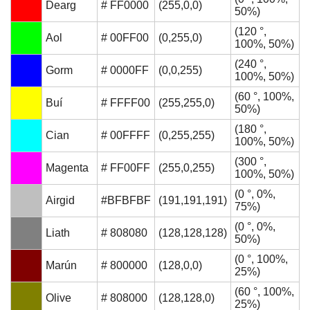
Dearg
# FF0000
(255,0,0)
50%)
(120 °,
Aol
# 00FF00
(0,255,0)
100%, 50%)
(240 °,
Gorm
# 0000FF
(0,0,255)
100%, 50%)
(60 °, 100%,
Buí
# FFFF00
(255,255,0)
50%)
(180 °,
Cian
# 00FFFF
(0,255,255)
100%, 50%)
(300 °,
Magenta
# FF00FF
(255,0,255)
100%, 50%)
(0 °, 0%,
Airgid
#BFBFBF
(191,191,191)
75%)
(0 °, 0%,
Liath
# 808080
(128,128,128)
50%)
(0 °, 100%,
Marún
# 800000
(128,0,0)
25%)
(60 °, 100%,
Olive
# 808000
(128,128,0)
25%)