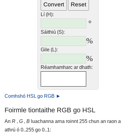
Lí (H):
°
Sáithiú (S):
%
Gile (L):
%
Réamhamharc ar dhath:
Comhshó HSL go RGB ►
Foirmle tiontaithe RGB go HSL
An
R
,
G
,
B
luachanna arna roinnt 255 chun an raon a
athrú ó 0..255 go 0..1: