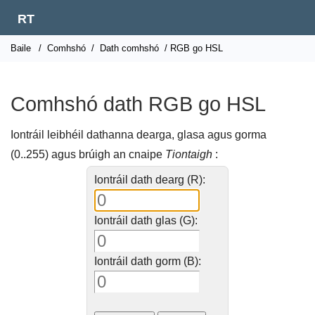
RT
Baile
/
Comhshó
/
Dath comhshó
/ RGB go HSL
Comhshó dath RGB go HSL
Iontráil leibhéil dathanna dearga, glasa agus gorma
(0..255) agus brúigh an cnaipe
Tiontaigh
:
Iontráil dath dearg (R):
Iontráil dath glas (G):
Iontráil dath gorm (B):