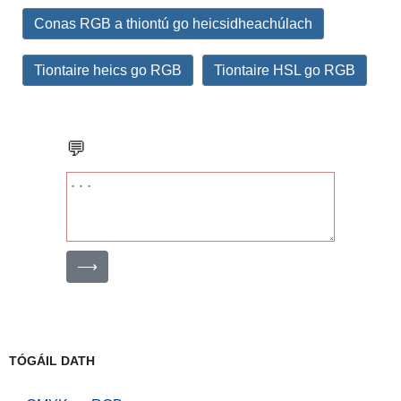
Conas RGB a thiontú go heicsidheachúlach
Tiontaire heics go RGB
Tiontaire HSL go RGB
💬
⟶
TÓGÁIL DATH