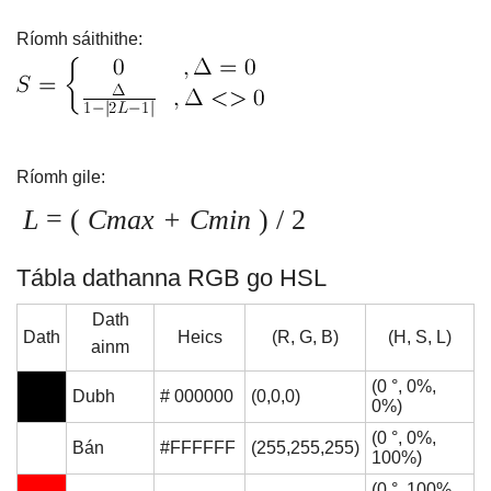
Ríomh sáithithe:
Ríomh gile:
L
= (
Cmax + Cmin
) / 2
Tábla dathanna RGB go HSL
Dath
Dath
Heics
(R, G, B)
(H, S, L)
ainm
(0 °, 0%,
Dubh
# 000000
(0,0,0)
0%)
(0 °, 0%,
Bán
#FFFFFF
(255,255,255)
100%)
(0 °, 100%,