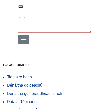
💬
⟶
TÓGÁIL UIMHIR
Tiontaire bonn
Dénártha go deachúil
Dénártha go heicsidheachúlach
Dáta a Rómhánach