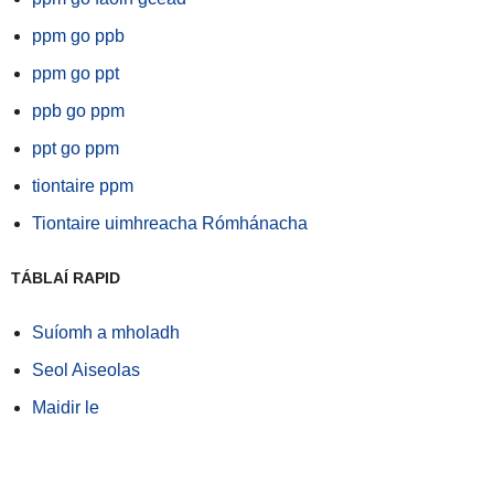
ppm go ppb
ppm go ppt
ppb go ppm
ppt go ppm
tiontaire ppm
Tiontaire uimhreacha Rómhánacha
TÁBLAÍ RAPID
Suíomh a mholadh
Seol Aiseolas
Maidir le