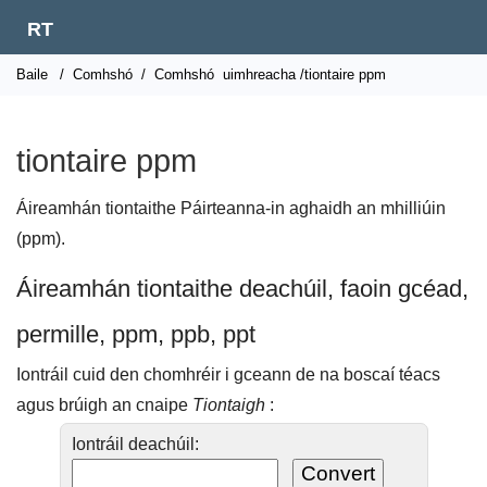
RT
Baile
/
Comhshó
/
Comhshó
uimhreacha /tiontaire ppm
tiontaire ppm
Áireamhán tiontaithe Páirteanna-in aghaidh an mhilliúin
(ppm).
Áireamhán tiontaithe deachúil, faoin gcéad,
permille, ppm, ppb, ppt
Iontráil cuid den chomhréir i gceann de na boscaí téacs
agus brúigh an cnaipe
Tiontaigh
:
Iontráil deachúil: