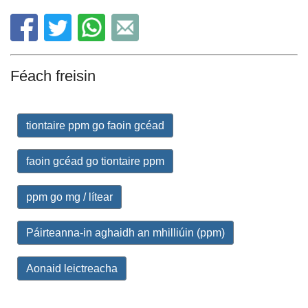
Féach freisin
tiontaire ppm go faoin gcéad
faoin gcéad go tiontaire ppm
ppm go mg / lítear
Páirteanna-in aghaidh an mhilliúin (ppm)
Aonaid leictreacha