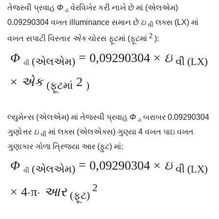
તેજસ્વી પ્રવાહ
Φ
વેરવિખેર કરી નાખે છે માં (એલએમ)
વી
0.09290304 વખત illuminance સમાન છે
ઇ
લક્સ (LX) માં
વી
2
વખત સપાટી વિસ્તાર
એક
ચોરસ ફૂટમાં (ફૂટમાં
):
Φ
= 0,09290304
×
ઇ
(એલએમ)
વી (LX)
વી
×
એક
2
(ફૂટમાં
)
લ્યુમેન્સ (એલએમ) માં તેજસ્વી પ્રવાહ
Φ
બરાબર 0.09290304
વી
ગુણોત્તર
ઇ
માં લક્સ (એલએક્સ) ગુણ્યા 4 વખત પાઇ વખત
વી
ગુણાકાર ગોળા ત્રિજ્યા આર (ફુટ) માં:
Φ
= 0,09290304
×
ઇ
(એલએમ)
વી (LX)
વી
2
×
4⋅π⋅
આર
(ફૂટ)