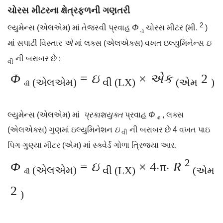
ચોરસ મીટરના ક્ષેત્રફળની ગણતરી
2
લ્યુમેન્સ (એલએમ) માં તેજસ્વી પ્રવાહ
Φ
ચોરસ મીટર (મી.
)
વી
માં સપાટી વિસ્તાર
એ
માં લક્સ (એલએક્સ) વખત ઇલ્યુમિનેન્સ
ઇ
ની બરાબર છે :
વી
Φ
=
ઇ
×
એક
2
(એલએમ)
વી (LX)
(એમ
)
વી
લ્યુમેન્સ (એલએમ) માં
પ્રકાશયુક્ત
પ્રવાહ
Φ
, લક્સ
વી
(એલએક્સ) ગુણમાં ઇલ્યુમિનેશન
ઇ
ની બરાબર છે 4 વખત પાઇ
વી
પિગ ગુણ્યા મીટર (એમ) માં સ્ક્વેર્ડ ગોળા ત્રિજ્યા આર.
2
Φ
=
ઇ
×
4⋅π⋅
R
(એલએમ)
વી (LX)
(એમ
વી
2
)