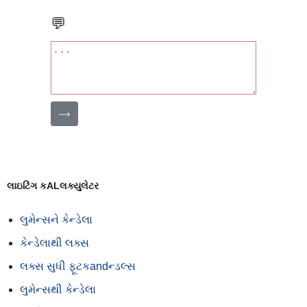
💬
⟶
લાઇટિંગ કALલક્યુલેટર
લુમેન્સને કેન્ડેલા
કેન્ડેલાથી લક્સ
લક્સ સુધી ફૂટકandન્ડલ્સ
લુમેન્સથી કેન્ડેલા