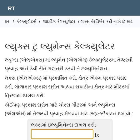
RT
ઘર
/
કેલ્ક્યુલેટર્સ
/
લાઇટિંગ કેલ્ક્યુલેટર
/ લક્સ વેરવિખેર કરી નાખે છે માટે
લ્યુક્સ ટુ લ્યુમેન્સ કેલ્ક્યુલેટર
લ્યુમ્સ (એલએક્સ) માં લ્યુમેન (એલએમ) કેલ્ક્યુલેટરમાં તેજસ્વી
પ્રવાહ અને કેવી રીતે ગણતરી કરવી તે ઇલ્યુમિનેશન.
લક્સ (એલએક્સ) માં પ્રકાશિત કરો, ક્ષેત્ર એકમ પ્રકાર પસંદ
કરો, ગોળાકાર પ્રકાશ સ્રોત અથવા સપાટીના ક્ષેત્ર માટે મીટરમાં
ત્રિજ્યા દાખલ કરો.
કોઈપણ પ્રકાશ સ્રોત માટે ચોરસ મીટરમાં અને લ્યુમેન્સ
(એલએમ) માં તેજસ્વી પ્રવાહ મેળવવા માટે
ગણતરી
બટન દબાવો :
લક્સમાં ઇલ્યુમિનેન્સ દાખલ કરો:
lx