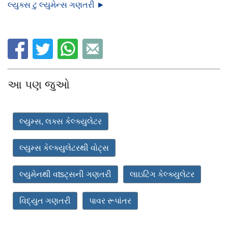
લ્યુક્સ ટુ લ્યુમેન્સ ગણતરી ►
આ પણ જુઓ
લ્યુમ્સ, લક્સ કેલ્ક્યુલેટર
લ્યુમ્સ કેલ્ક્યુલેટરથી વોટ્સ
લ્યુમેનથી વtsટ્સની ગણતરી
લાઇટિંગ કેલ્ક્યુલેટર
વિદ્યુત ગણતરી
પાવર રૂપાંતર