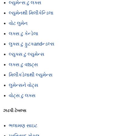
લ્યુમેન્સ ટુ લક્સ
લ્યુમેનથી મિલીકેન્ડિલા
વોટ લુમેન
લક્સ ટુ કેન્ડેલા
લુક્સ ટુ ફુટકandન્ડલ્સ
લ્યુક્સ ટુ લ્યુમેન્સ
લક્સ ટુ વtsટ્સ
મિલીકંડેલાથી લ્યુમેન્સ
લુમેન્સને વોટ્સ
વોટ્સ ટુ લક્સ
ઝડપી ટેબલ્સ
ભલામણ સાઇટ
પ્રતિસાદ મોકલ