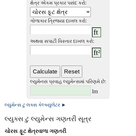
ક્ષેત્ર એકમ પ્રકાર પસંદ કરો:
ગોળાકાર ત્રિજ્યા દાખલ કરો:
અથવા સપાટી વિસ્તાર દાખલ કરો:
લ્યુમેનસ પ્રવાહ લ્યુમેન્સમાં પરિણમે છે:
lm
લ્યુમેન્સ ટુ લક્સ કેલ્ક્યુલેટર ►
લ્યુક્સ ટુ લ્યુમેન્સ ગણતરી સૂત્ર
ચોરસ ફૂટ ક્ષેત્રવાળા ગણતરી