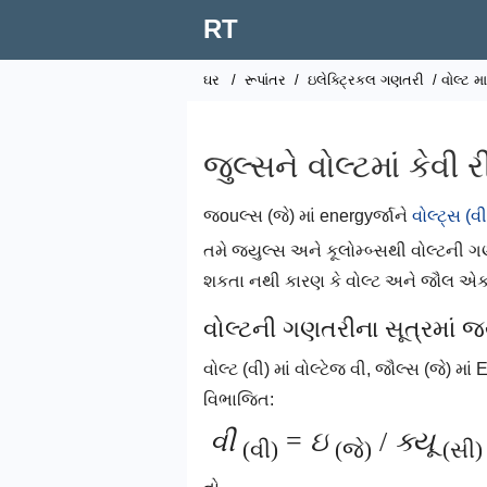
RT
ઘર
/
રૂપાંતર
/
ઇલેક્ટ્રિકલ ગણતરી
/ વોલ્ટ મ
જુલ્સને વોલ્ટમાં કેવી રી
જouલ્સ (જે) માં energyર્જાને
વોલ્ટ્સ (વી
તમે જ્યુલ્સ અને કૂલોમ્બ્સથી વોલ્ટની ગણત
શકતા નથી કારણ કે વોલ્ટ અને જૌલ એકમો
વોલ્ટની ગણતરીના સૂત્રમાં જ્
વોલ્ટ (વી) માં વોલ્ટેજ વી, જૌલ્સ (જે) માં 
વિભાજિત:
વી
=
ઇ
/
ક્યૂ
(વી)
(જે)
(સી)