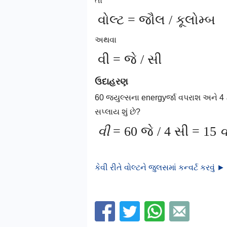
તો
વોલ્ટ = જૌલ / કૂલોમ્બ
અથવા
વી = જે / સી
ઉદાહરણ
60 જ્યુલ્સના energyર્જા વપરાશ અને 4 કલ
સપ્લાય શું છે?
વી
= 60 જે / 4 સી = 15
વ
કેવી રીતે વોલ્ટને જુલસમાં કન્વર્ટ કરવું ►