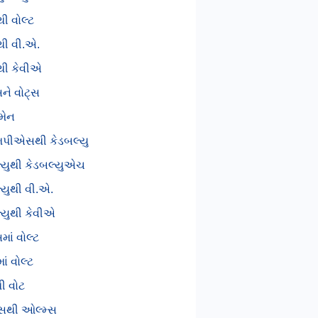
થી વોલ્ટ
થી વી.એ.
થી કેવીએ
સને વોટ્સ
ુમેન
ીએસથી કેડબલ્યુ
્યુથી કેડબલ્યુએચ
્યુથી વી.એ.
્યુથી કેવીએ
માં વોલ્ટ
ાં વોલ્ટ
થી વોટ
સથી ઓલ્મ્સ