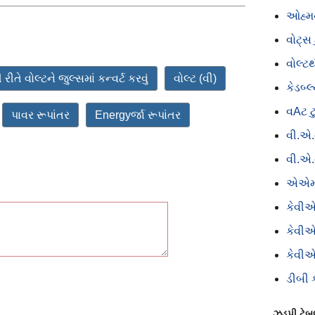
ઓહ્મથ
વોટ્સ
વોલ્ટ
ી રીતે વોલ્ટને જુલ્સમાં કન્વર્ટ કરવું
વોલ્ટ (વી)
કેડબ્
વAટ ટ
પાવર રૂપાંતર
Energyર્જા રૂપાંતર
વી.એ.
વી.એ.
એએમ
કેવીએ
કેવીએ
કેવીએ
ડીબી ક
ઝડપી ટેબ