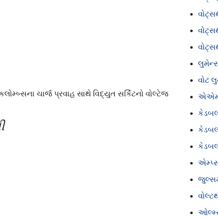
વોટ્સ
વોટ્સ
વોટ્સ
લુમેન્
વોટ લ
ોમ્બ્સના ચાર્જ પ્રવાહ સાથે વિદ્યુત સર્કિટનો વોલ્ટેજ
એએમપ
કેડબલ
ી
કેડબલ
કેડબલ
એમ્પ્સ
જુલ્સમ
વોલ્ટ
ઓલ્મ્