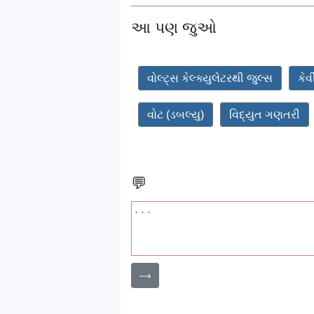
આ પણ જુઓ
વોલ્ટ્સ કેલ્ક્યુલેટરથી જુલ્સ
કેવ
વોટ (ડબલ્યુ)
વિદ્યુત ગણતરી
💬
⟶