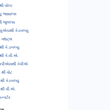
ી વોલ્ટ
 ટુ જouલ્સ
થી જુલલ્સ
લ્યુએચથી કેડબલ્યુ
ુ વtsટ્સ
થી કે.ડબલ્યુ
થી કે.વી.એ.
પીએસથી કેવીએ
 થી વોટ
થી કેડબલ્યુ
થી વી.એ.
ન્વર્ટર
લ્સ