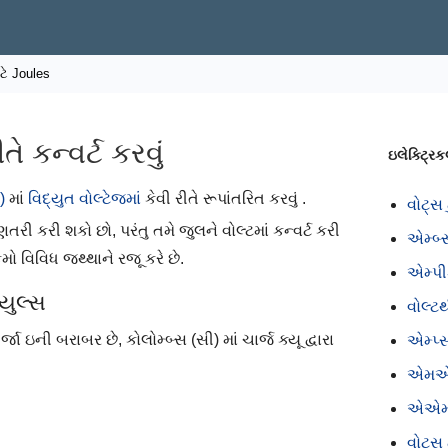
ાટે Joules
તે કન્વર્ટ કરવું
ઇલેક્ટ્રિ
)
માં
વિદ્યુત વોલ્ટેજમાં
કેવી રીતે રૂપાંતરિત કરવું .
વોટ્સ 
રી કરી શકો છો, પરંતુ તમે જુલને વોલ્ટમાં કન્વર્ટ કરી
એમ્બ્
 વિવિધ જથ્થાને રજૂ કરે છે.
એમ્પી
યુલ્સ
વોલ્ટ
Eર્જા ઇની બરાબર છે, કોલોમ્બ્સ (સી) માં ચાર્જ ક્યૂ દ્વારા
એમ્પ
એમએ
એએમપ
વોટ્સ 