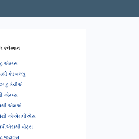
કલ કલેક્શન
ટુ એમ્પ્સ
સથી કેડબલ્યુ
ઝ ટુ કેવીએ
થી એમ્પ્સ
્સથી એમએ
થી એએમપીએસ
ીએસથી વોટ્સ
ટુ જ્યુલ્સ