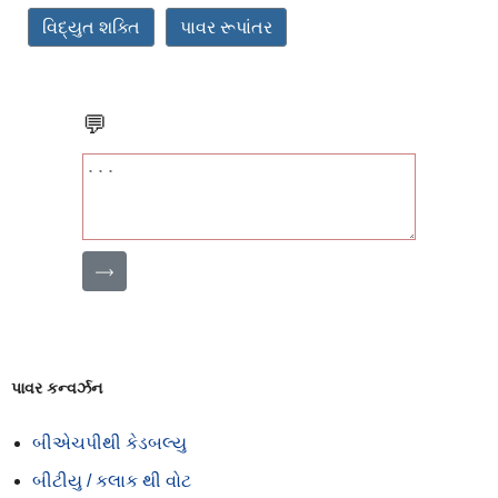
વિદ્યુત શક્તિ
પાવર રૂપાંતર
💬
⟶
પાવર કન્વર્ઝન
બીએચપીથી કેડબલ્યુ
બીટીયુ / કલાક થી વોટ