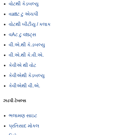
વોટથી કેડબલ્યુ
વattટ ટુ એચપી
વોટથી બીટીયુ / કલાક
વAટ ટુ વtsટ્સ
વી.એ.થી કે.ડબલ્યુ
વી.એ.થી કે.વી.એ.
કેવીએ થી વોટ
કેવીએથી કેડબલ્યુ
કેવીએથી વી.એ.
ઝડપી ટેબલ્સ
ભલામણ સાઇટ
પ્રતિસાદ મોકલ