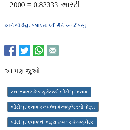
12000 = 0.83333 આરટી
ટનને બીટીયુ / કલાકમાં કેવી રીતે કન્વર્ટ કરવું
આ પણ જુઓ
ટન રૂપાંતર કેલ્ક્યુલેટરથી બીટીયુ / કલાક
બીટીયુ / કલાક કન્વર્ઝન કેલ્ક્યુલેટરથી વોટ્સ
બીટીયુ / કલાક થી વોટ્સ રૂપાંતર કેલ્ક્યુલેટર