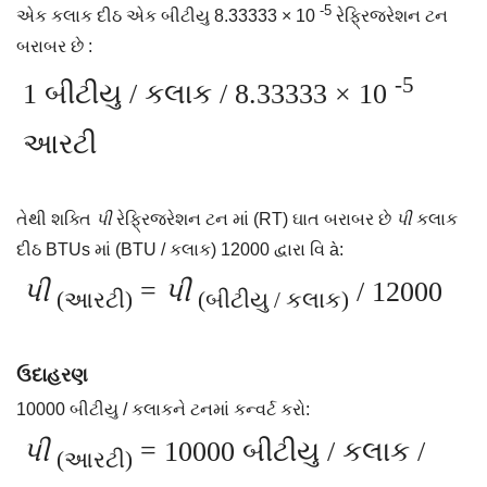
-5
એક કલાક દીઠ એક બીટીયુ 8.33333 × 10
રેફ્રિજરેશન ટન
બરાબર છે :
-5
1 બીટીયુ / કલાક / 8.33333 × 10
આરટી
તેથી શક્તિ
પી
રેફ્રિજરેશન ટન માં (RT) ઘાત બરાબર છે
પી
કલાક
દીઠ BTUs માં (BTU / કલાક) 12000 દ્વારા વિ à:
પી
=
પી
/ 12000
(આરટી)
(બીટીયુ / કલાક)
ઉદાહરણ
10000 બીટીયુ / કલાકને ટનમાં કન્વર્ટ કરો:
પી
= 10000 બીટીયુ / કલાક /
(આરટી)