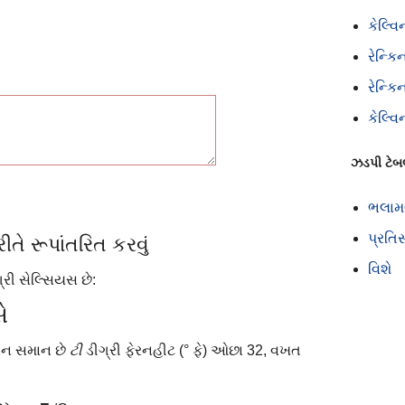
કેલ્વિ
રેન્ક
રેન્ક
કેલ્વિ
ઝડપી ટેબ
ભલામ
પ્રતિ
ીતે રૂપાંતરિત કરવું
વિશે
્રી સેલ્સિયસ છે:
ે
માન સમાન છે
ટી
ડીગ્રી ફેરનહીટ (° ફે) ઓછા 32, વખત