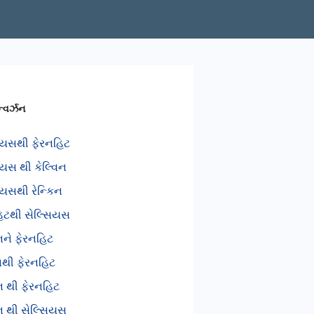
્વર્ઝન
િયસથી ફેરનહિટ
િયસ થી કેલ્વિન
િયસથી રેન્કિન
િટથી સેલ્સિયસ
િનને ફેરનહિટ
િનથી ફેરનહિટ
િન થી ફેરનહિટ
િન થી સેલ્સિયસ