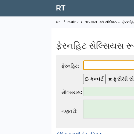
RT
ઘર
/
રૂપાંતર
/
તાપમાન
ah સેલ્શિયસ ફેરનહિટ 
ફેરનહિટ સેલ્સિયસ રૂ
ફેરનહિટ:
કન્વર્ટ
ફરીથી સે
સેલ્સિયસ:
ગણતરી: