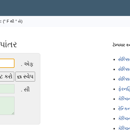
(° F થી ° સે)
પાંતર
ટેમ્પચર કન
સેલ્સ
. એફ
સેલ્સ
ટ કરો
સ્વેપ
સેલ્સ
. સી
ફેરનહ
કેલ્વ
રેન્ક
કેલ્વ
કેલ્વ