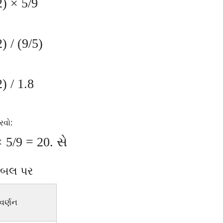
) × 5/9
) / (9/5)
) / 1.8
રવો:
× 5/9 = 20. સે
ટેબલ પર
વર્ણન