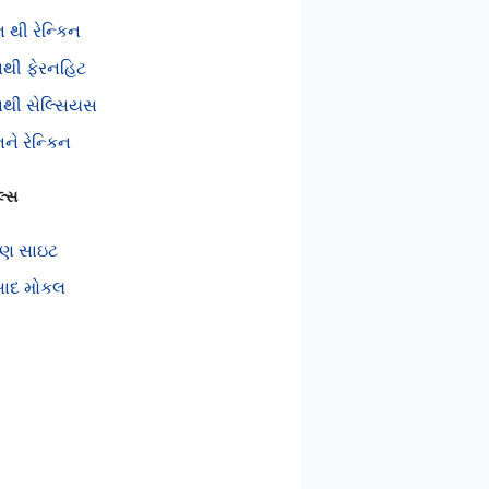
ન થી રેન્કિન
િનથી ફેરનહિટ
િનથી સેલ્સિયસ
નને રેન્કિન
લ્સ
ણ સાઇટ
સાદ મોકલ