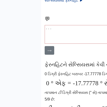
સેલ્સિયસથી ફેરનહિટ ►
💬
⟶
ફેરનહિટને સેલ્સિયસમાં કેવી ર
0 ડિગ્રી ફેરનહિટ બરાબર -17.77778 ડિગ
0 ° એફ = -17.77778 ° સ
તાપમાન
ટી
ડિગ્રી સેલ્સિયસ (° સે) તાપ
5/9 છે: