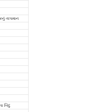
રનું તાપમાન
 બિંદુ