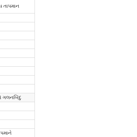
્ય તાપમાન
ીનો ગલનબિંદુ
પમાને