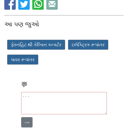
આ પણ જુઓ
ફેરનહિટ થી કેલ્વિન કન્વર્ટર
ઇલેક્ટ્રિક રૂપાંતર
પાવર રૂપાંતર
💬
⟶