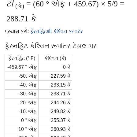
ટી
= (60 ° એફ + 459.67) × 5/9 =
(કે)
288.71 કે
પ્રયાસ કરો:
ફેરનહિટથી કેલ્વિન કન્વર્ટર
ફેરનહિટ કેલ્વિન રૂપાંતર ટેબલ પર
ફેરનહિટ (° F)
કેલ્વિન (કે)
-459.67 ° એફ
0 કે
-50. એફ
227.59 કે
-40. એફ
233.15 કે
-30. એફ
238.71 કે
-20. એફ
244.26 કે
-10. એફ
249.82 કે
0 ° એફ
255.37 કે
10 ° એફ
260.93 કે