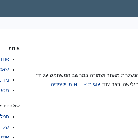
אודות
אודו
שאלו
נים קטנה הנשלחת מאתר ושמורה במחשב המשתמש על ידי
מדינ
גלישה. ראה עוד:
עוגיית HTTP מוויקיפדיה
תנאי
שולחנות מ
המלץ
שלח 
אודו