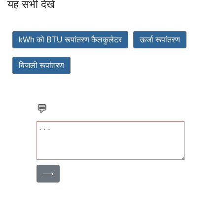
यह सभी देखें
kWh को BTU रूपांतरण कैलकुलेटर
ऊर्जा रूपांतरण
बिजली रूपांतरण
💬
⟶