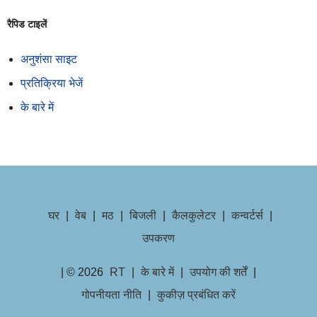
रैपिड टाइलें
अनुशंसा साइट
प्रतिक्रिया भेजें
के बारे में
घर
|
वेब
|
मठ
|
बिजली
|
कैलकुलेटर
|
कन्वर्टर्स
|
उपकरण
| © 2026
RT
|
के बारे में
|
उपयोग की शर्तें
|
गोपनीयता नीति
|
कुकीज़ प्रबंधित करें