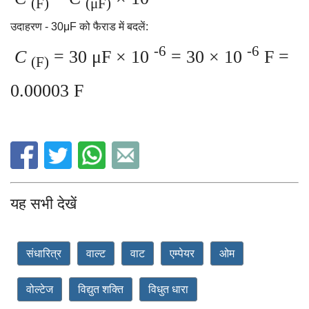
(F)
(μF)
उदाहरण - 30μF को फैराड में बदलें:
-6
-6
C
= 30 μF × 10
= 30 × 10
F =
(F)
0.00003 F
यह सभी देखें
संधारित्र
वाल्ट
वाट
एम्पेयर
ओम
वोल्टेज
विद्युत शक्ति
विधुत धारा