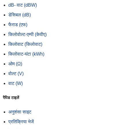
dB- वाट (dBW)
डेसिबल (dB)
फैराड (एफ)
किलोवोल्ट-एम्पी (केवीए)
किलोवाट (किलोवाट)
किलोवाट-घंटा (kWh)
ओम (Ω)
वोल्ट (V)
वाट (W)
रैपिड टाइलें
अनुशंसा साइट
प्रतिक्रिया भेजें