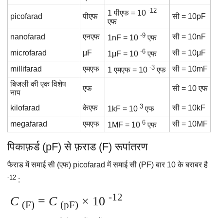
-12
1 पीएफ = 10
picofarad
पीएफ
सी = 10pF
एफ
-9
nanofarad
एनएफ
सी = 10nF
1nF = 10
एफ
-6
microfarad
μF
सी = 10μF
1μF = 10
एफ
-3
millifarad
एमएफ
सी = 10mF
1 एमएफ = 10
एफ
बिजली की एक विशेष
एफ
सी = 10 एफ
नाप
3
kilofarad
केएफ
सी = 10kF
1kF = 10
एफ
6
megafarad
एमएफ
सी = 10MF
1MF = 10
एफ
पिकाफ़र्ड (pF) से फ़राड (F) रूपांतरण
फैराड में समाई सी (एफ) picofarad में समाई सी (PF) बार 10 के बराबर है
-12
:
-12
C
=
C
× 10
(F)
(pF)