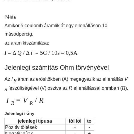
Példa
Amikor 5 coulomb áramlik át egy ellenálláson 10
másodpercig,
az áram kiszámítása:
I
= Δ
Q
/ Δ
t
= 5C / 10s = 0,5A
Jelenlegi számítás Ohm törvényével
Az
I
áram az erősítőkben (A) megegyezik az ellenállás
V
R
feszültségével (V) osztva az
R
ellenállással ohmban (Ω).
R
I
=
V
/
R
R
R
Jelenlegi irány
jelenlegi típusa
tól től
to
Pozitív töltések
+
-
Negatív díjak
-
+