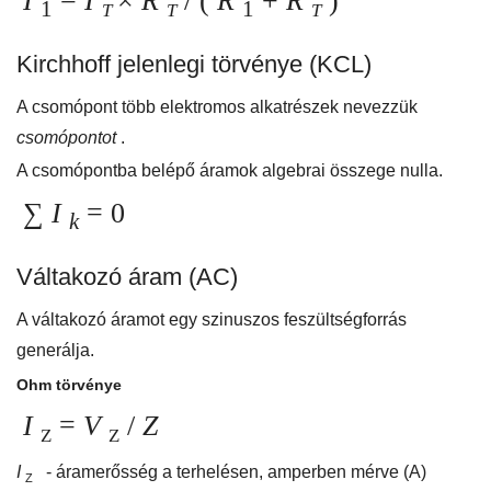
I
=
I
×
R
/ (
R
+
R
)
1
1
T
T
T
Kirchhoff jelenlegi törvénye (KCL)
A csomópont több elektromos alkatrészek nevezzük
csomópontot
.
A csomópontba belépő áramok algebrai összege nulla.
∑
I
= 0
k
Váltakozó áram (AC)
A váltakozó áramot egy szinuszos feszültségforrás
generálja.
Ohm törvénye
I
=
V
/
Z
Z
Z
I
- áramerősség a terhelésen, amperben mérve (A)
Z