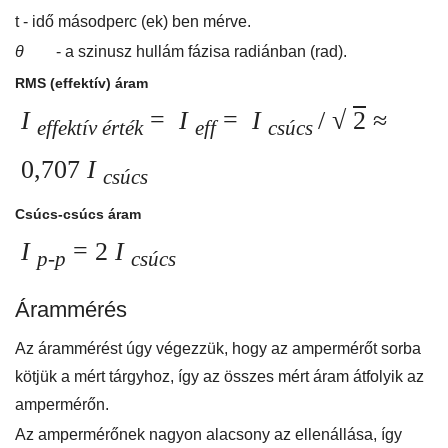
t - idő másodperc (ek) ben mérve.
θ
- a szinusz hullám fázisa radiánban (rad).
RMS (effektív) áram
I
=
I
=
I
/ √
2
≈
effektív érték
eff
csúcs
0,707
I
csúcs
Csúcs-csúcs áram
I
= 2
I
p-p
csúcs
Árammérés
Az árammérést úgy végezzük, hogy az ampermérőt sorba
kötjük a mért tárgyhoz, így az összes mért áram átfolyik az
ampermérőn.
Az ampermérőnek nagyon alacsony az ellenállása, így