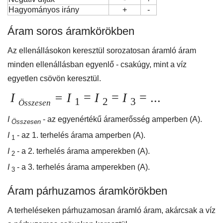
Hagyományos irány
+
-
Áram soros áramkörökben
Az ellenállásokon keresztül sorozatosan áramló áram
minden ellenállásban egyenlő - csakúgy, mint a víz
egyetlen csövön keresztül.
I
= I
=
I
=
I
= ...
1
2
3
Összesen
I
- az egyenértékű áramerősség amperben (A).
Összesen
I
- az 1. terhelés árama amperben (A).
1
I
- a 2. terhelés árama amperekben (A).
2
I
- a 3. terhelés árama amperekben (A).
3
Áram párhuzamos áramkörökben
A terheléseken párhuzamosan áramló áram, akárcsak a víz