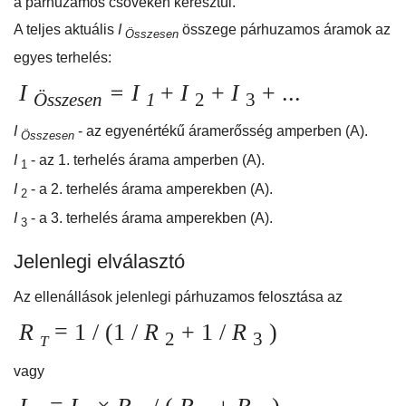
a párhuzamos csöveken keresztül.
A teljes aktuális
I
összege párhuzamos áramok az
Összesen
egyes terhelés:
I
= I
+
I
+
I
+ ...
Összesen
1
2
3
I
- az egyenértékű áramerősség amperben (A).
Összesen
I
- az 1. terhelés árama amperben (A).
1
I
- a 2. terhelés árama amperekben (A).
2
I
- a 3. terhelés árama amperekben (A).
3
Jelenlegi elválasztó
Az ellenállások jelenlegi párhuzamos felosztása az
R
= 1 / (1 /
R
+ 1 /
R
)
2
3
T
vagy