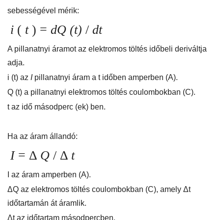
sebességével mérik:
i
(
t
) =
dQ (t)
/
dt
A pillanatnyi áramot az elektromos töltés időbeli deriváltja
adja.
i (t) az
I
pillanatnyi áram a t időben amperben (A).
Q (t) a pillanatnyi elektromos töltés coulombokban (C).
t az idő másodperc (ek) ben.
Ha az áram állandó:
I
= Δ
Q
/ Δ
t
I az áram amperben (A).
ΔQ az elektromos töltés coulombokban (C), amely Δt
időtartamán át áramlik.
Δt az időtartam másodpercben.