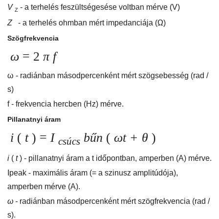
V
- a terhelés feszültségesése voltban mérve (V)
Z
Z
- a terhelés ohmban mért impedanciája (Ω)
Szögfrekvencia
ω
= 2
π f
ω - radiánban másodpercenként mért szögsebesség (rad /
s)
f - frekvencia hercben (Hz) mérve.
Pillanatnyi áram
i
(
t
) =
I
bűn
(
ωt + θ
)
csúcs
i
(
t
) - pillanatnyi áram a t időpontban, amperben (A) mérve.
Ipeak - maximális áram (= a szinusz amplitúdója),
amperben mérve (A).
ω -
radiánban másodpercenként mért szögfrekvencia (rad /
s).