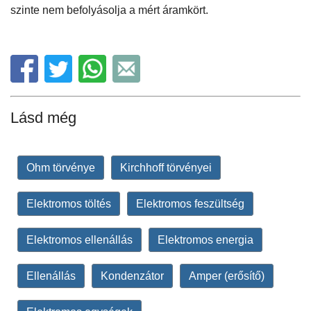
szinte nem befolyásolja a mért áramkört.
Lásd még
Ohm törvénye
Kirchhoff törvényei
Elektromos töltés
Elektromos feszültség
Elektromos ellenállás
Elektromos energia
Ellenállás
Kondenzátor
Amper (erősítő)