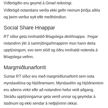
Viðbrögðin eru geymd á
Gmail
reikningi.
Viðbrögð notandans verða ekki gefin neinum þriðja aðila
og þeim verður eytt eftir meðhöndlun.
Social Share Hnappar
RT
síður geta innihaldið félagslega
deilihnappa
. Þegar
notandinn ýtir á samnýtingarhnappinn mun hann deila
upplýsingum, svo sem slóð og öðru innihaldi notenda á
félagslega vefinn.
Margmiðlunarforrit
Sumar
RT
síður eru með margmiðlunarforrit sem nota
myndavélina og hljóðnemann. Myndavélin og hljóðneminn
eru aðeins virkir eftir að notandinn hefur veitt aðgang.
Skráðu upplýsingarnar geta verið unnar og geymdar á
staðnum og ekki sendar á netþjóninn okkar.