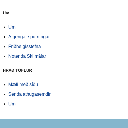
Um
Um
Algengar spurningar
Friðhelgisstefna
Notenda Skilmálar
HRAÐ TÖFLUR
Mæli með síðu
Senda athugasemdir
Um