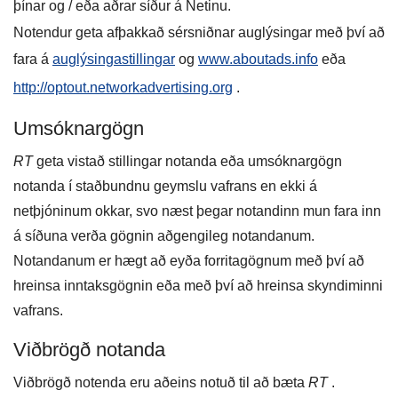
þínar og / eða aðrar síður á Netinu.
Notendur geta afþakkað sérsniðnar auglýsingar með því að
fara á
auglýsingastillingar
og
www.aboutads.info
eða
http://optout.networkadvertising.org
.
Umsóknargögn
RT
geta vistað stillingar notanda eða umsóknargögn
notanda í staðbundnu geymslu vafrans en ekki á
netþjóninum okkar, svo næst þegar notandinn mun fara inn
á síðuna verða gögnin aðgengileg notandanum.
Notandanum er hægt að eyða forritagögnum með því að
hreinsa inntaksgögnin eða með því að hreinsa skyndiminni
vafrans.
Viðbrögð notanda
Viðbrögð notenda eru aðeins notuð til að bæta
RT
.