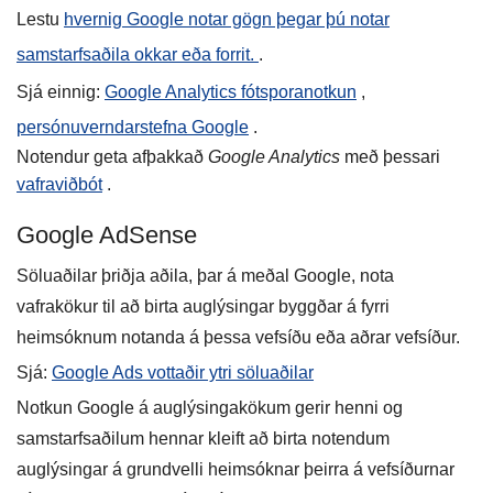
Lestu
hvernig Google notar gögn þegar þú notar
samstarfsaðila okkar eða forrit.
.
Sjá einnig:
Google Analytics fótsporanotkun
,
persónuverndarstefna Google
.
Notendur geta afþakkað
Google Analytics
með þessari
vafraviðbót
.
Google AdSense
Söluaðilar þriðja aðila, þar á meðal Google, nota
vafrakökur til að birta auglýsingar byggðar á fyrri
heimsóknum notanda á þessa vefsíðu eða aðrar vefsíður.
Sjá:
Google Ads vottaðir ytri söluaðilar
Notkun Google á auglýsingakökum gerir henni og
samstarfsaðilum hennar kleift að birta notendum
auglýsingar á grundvelli heimsóknar þeirra á vefsíðurnar