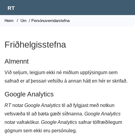
RT
Heim
/
Um
/ Persónuverndarstefna
Friðhelgisstefna
Almennt
Við seljum, leigjum ekki né miðlum upplýsingum sem
safnað er af þessari vefsíðu á annan hátt en hér er skrifað.
Google Analytics
RT
notar
Google Analytics
til að fylgjast með notkun
vefsvæða til að bæta gæði síðnanna.
Google Analytics
notar vafrakökur.
Google Analytics
safnar tölfræðilegum
gögnum sem ekki eru persónuleg.