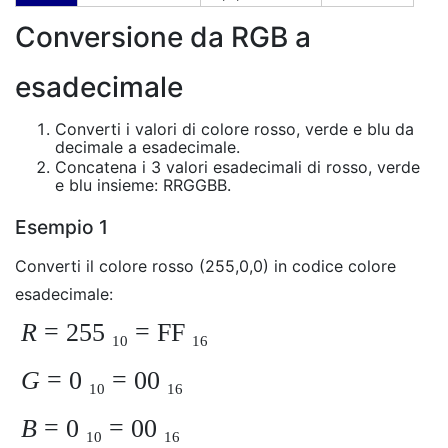
Conversione da RGB a
esadecimale
Converti i valori di colore rosso, verde e blu da
decimale a esadecimale.
Concatena i 3 valori esadecimali di rosso, verde
e blu insieme: RRGGBB.
Esempio 1
Converti il ​​colore rosso (255,0,0) in codice colore
esadecimale:
R
= 255
= FF
10
16
G
= 0
= 00
10
16
B
= 0
= 00
10
16