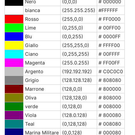
Nero
(0,0,0)
# 000000
bianca
(255.255.255)
#FFFFFF
Rosso
(255,0,0)
# FF0000
Lime
(0,255,0)
# 00FF00
Blu
(0,0,255)
# 0000FF
Giallo
(255,255,0)
# FFFF00
Ciano
(0,255,255)
# 00FFFF
Magenta
(255.0.255)
# FF00FF
Argento
(192.192.192)
# C0C0C0
Grigio
(128.128.128)
# 808080
Marrone
(128,0,0)
# 800000
Oliva
(128,128,0)
# 808000
verde
(0,128,0)
# 008000
Viola
(128.0.128)
# 800080
Teal
(0,128,128)
# 008080
Marina Militare
(0,0,128)
# 000080